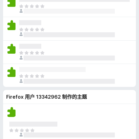
无
目
评
前
分
尚
无
目
评
前
分
尚
无
目
评
前
分
尚
无
目
评
前
分
尚
Firefox 用户 13342962 制作的主题
无
评
分
目
前