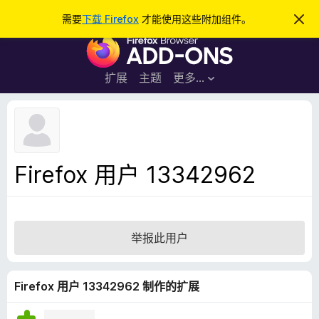
搜
登录
需要
下载 Firefox
才能使用这些附加组件。
忽
略
索
F
此
通
i
知
r
扩展
主题
更多…
e
f
o
x
浏
Firefox 用户 13342962
览
器
附
加
举报此用户
组
件
Firefox 用户 13342962 制作的扩展