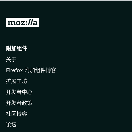
无
评
分
转
至
M
o
附加组件
z
关于
i
l
Firefox 附加组件博客
l
扩展工坊
a
开发者中心
主
页
开发者政策
社区博客
论坛