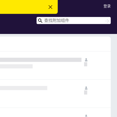
登录
忽
略
此
搜
通
搜
知
索
索