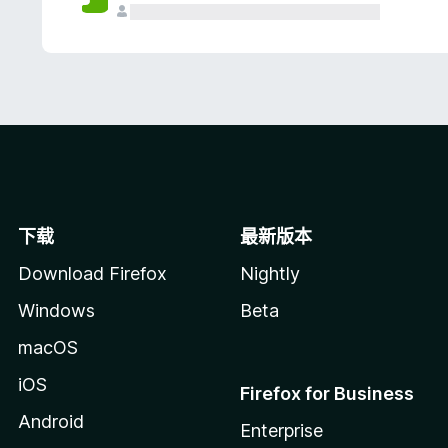
下载
最新版本
Download Firefox
Nightly
Windows
Beta
macOS
iOS
Firefox for Business
Android
Enterprise