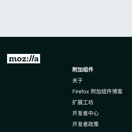
转
至
附加组件
M
关于
o
z
Firefox 附加组件博客
i
扩展工坊
l
l
开发者中心
a
开发者政策
主