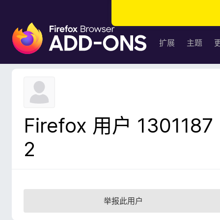
F
i
扩展
主题
r
e
f
o
x
浏
Firefox 用户 1301187
览
器
2
附
加
组
件
举报此用户