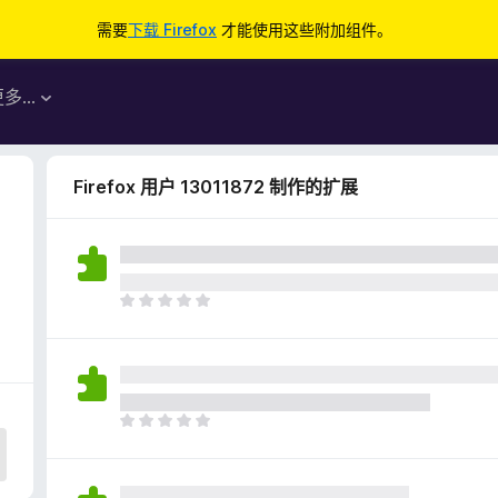
需要
下载 Firefox
才能使用这些附加组件。
更多…
Firefox 用户 13011872 制作的扩展
目
前
尚
无
评
分
目
前
尚
无