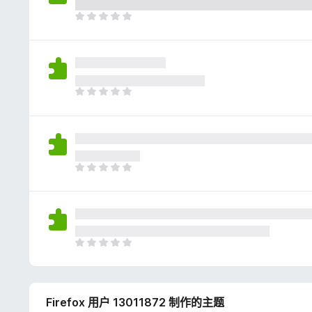
评
分
目
前
尚
无
评
分
目
前
尚
无
评
分
目
前
尚
无
评
分
目
前
尚
无
Firefox 用户 13011872 制作的主题
评