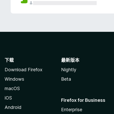
下载
最新版本
Download Firefox
Nightly
Windows
Beta
macOS
iOS
Firefox for Business
Android
Enterprise