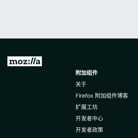
转
至
附加组件
M
关于
o
z
Firefox 附加组件博客
i
扩展工坊
l
l
开发者中心
a
开发者政策
主