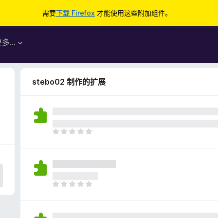
需要
下载 Firefox
才能使用这些附加组件。
更多…
stebo02 制作的扩展
目
前
尚
无
评
分
目
前
尚
无