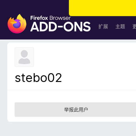
F
i
扩展
主题
r
e
f
o
x
浏
stebo02
览
器
附
加
组
举报此用户
件