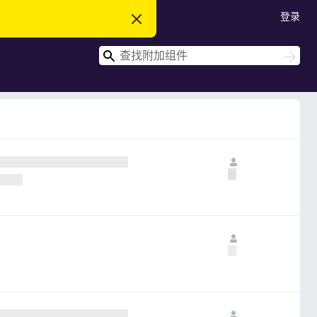
登录
忽
略
此
搜
通
搜
知
索
索