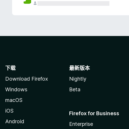
下载
最新版本
Download Firefox
Nightly
Windows
Beta
macOS
iOS
Firefox for Business
Android
Enterprise