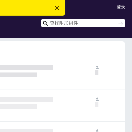
登录
忽
略
此
搜
通
搜
知
索
索