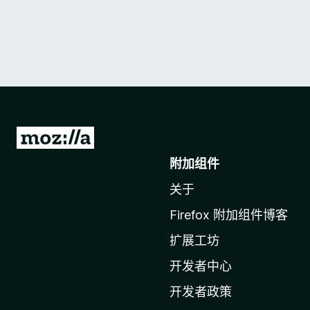
转
至
附加组件
M
关于
o
z
Firefox 附加组件博客
i
扩展工坊
l
l
开发者中心
a
开发者政策
主