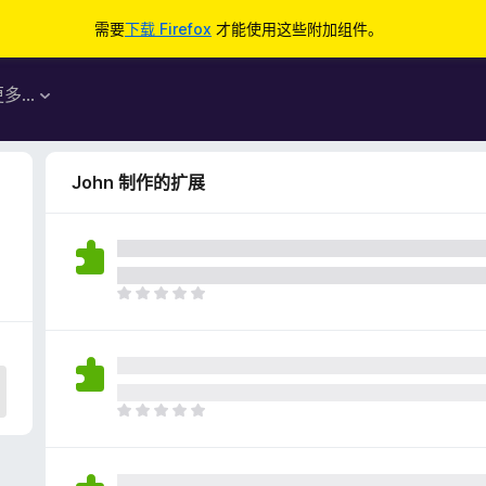
需要
下载 Firefox
才能使用这些附加组件。
更多…
John 制作的扩展
目
前
尚
无
评
分
目
前
尚
无