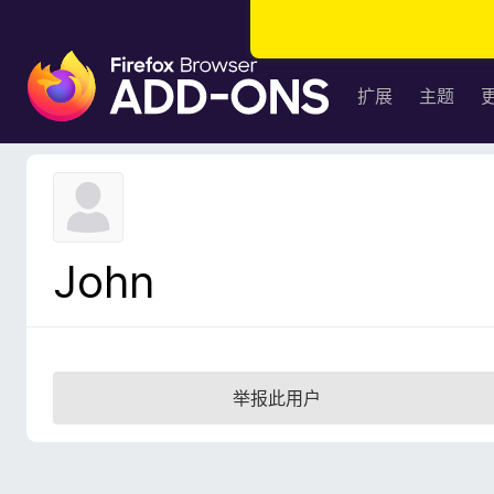
F
i
扩展
主题
r
e
f
o
x
浏
John
览
器
附
加
组
举报此用户
件