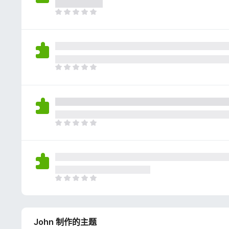
评
分
目
前
尚
无
评
分
目
前
尚
无
评
分
目
前
尚
无
评
分
目
前
尚
无
John 制作的主题
评