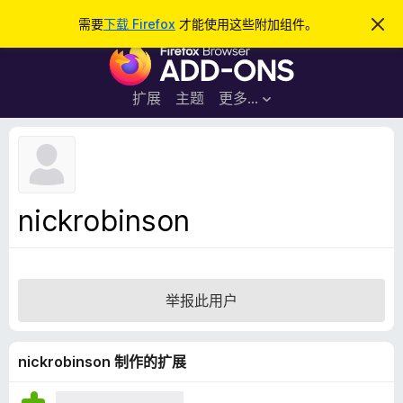
搜
登录
需要
下载 Firefox
才能使用这些附加组件。
忽
略
索
F
此
通
i
知
r
扩展
主题
更多…
e
f
o
x
浏
nickrobinson
览
器
附
加
举报此用户
组
件
nickrobinson 制作的扩展