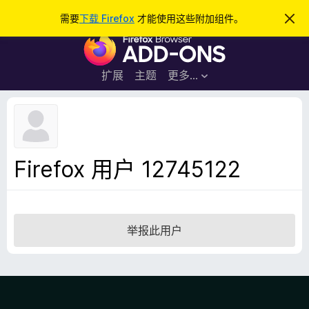
搜
登录
需要
下载 Firefox
才能使用这些附加组件。
忽
略
索
F
此
通
i
知
r
扩展
主题
更多…
e
f
o
x
浏
Firefox 用户 12745122
览
器
附
加
举报此用户
组
件