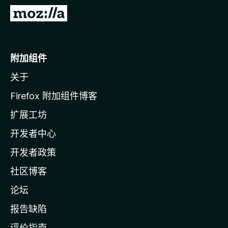
转
至
M
o
附加组件
z
关于
i
l
Firefox 附加组件博客
l
扩展工坊
a
开发者中心
主
页
开发者政策
社区博客
论坛
报告缺陷
评价指南