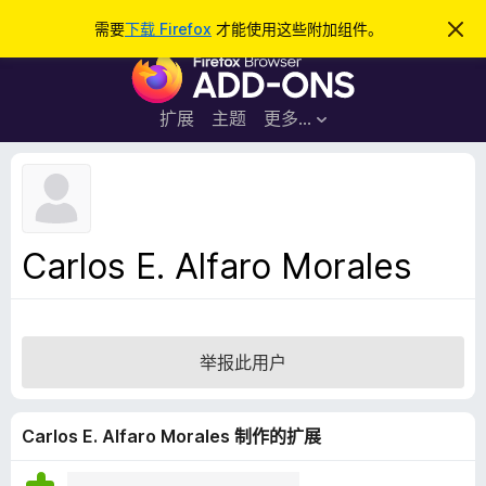
搜
登录
需要
下载 Firefox
才能使用这些附加组件。
忽
略
索
F
此
通
i
知
r
扩展
主题
更多…
e
f
o
x
浏
Carlos E. Alfaro Morales
览
器
附
加
举报此用户
组
件
Carlos E. Alfaro Morales 制作的扩展