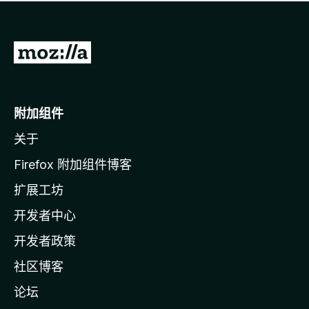
无
评
分
转
至
M
o
附加组件
z
关于
i
l
Firefox 附加组件博客
l
扩展工坊
a
开发者中心
主
页
开发者政策
社区博客
论坛