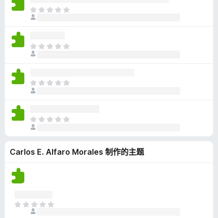
无
目
评
前
分
尚
无
目
评
前
分
尚
无
目
评
前
分
尚
无
目
评
前
分
尚
Carlos E. Alfaro Morales 制作的主题
无
评
分
目
前