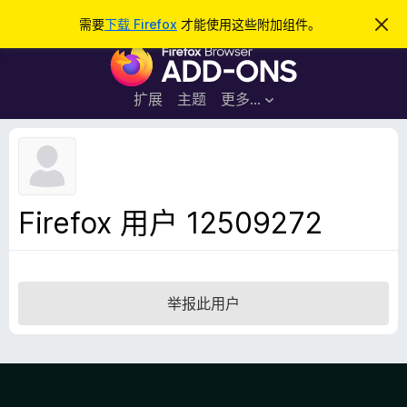
搜
登录
需要
下载 Firefox
才能使用这些附加组件。
忽
略
索
F
此
通
i
知
r
扩展
主题
更多…
e
f
o
x
浏
Firefox 用户 12509272
览
器
附
加
举报此用户
组
件