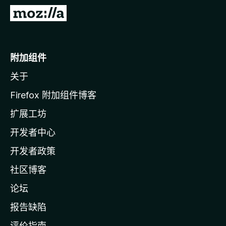
转
至
M
o
附加组件
z
关于
i
l
Firefox 附加组件博客
l
扩展工坊
a
开发者中心
主
页
开发者政策
社区博客
论坛
报告缺陷
评价指南