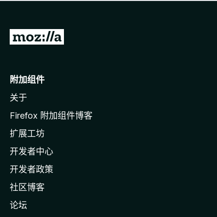
无
评
分
转
至
M
o
附加组件
z
关于
i
l
Firefox 附加组件博客
l
扩展工坊
a
开发者中心
主
页
开发者政策
社区博客
论坛