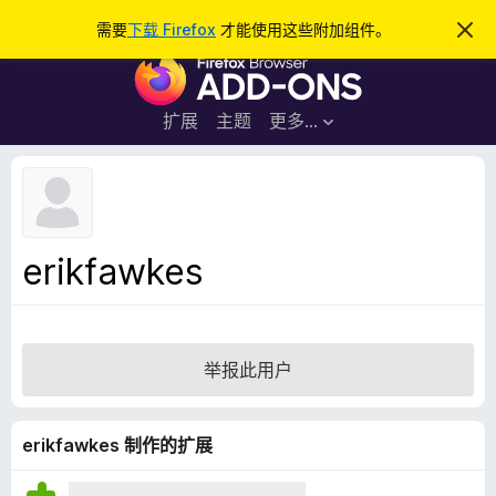
搜
登录
需要
下载 Firefox
才能使用这些附加组件。
忽
略
索
F
此
通
i
知
r
扩展
主题
更多…
e
f
o
x
浏
erikfawkes
览
器
附
加
举报此用户
组
件
erikfawkes 制作的扩展