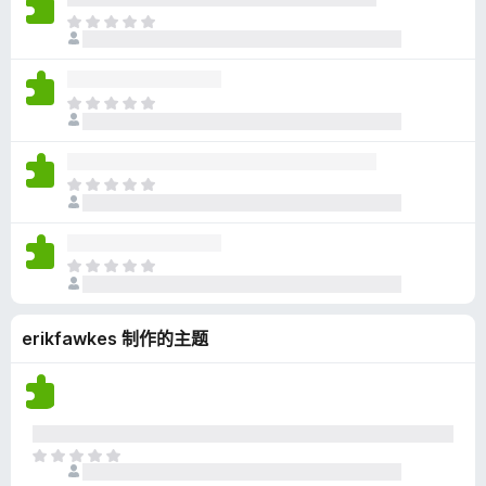
无
目
评
前
分
尚
无
目
评
前
分
尚
无
目
评
前
分
尚
无
目
评
前
分
尚
erikfawkes 制作的主题
无
评
分
目
前