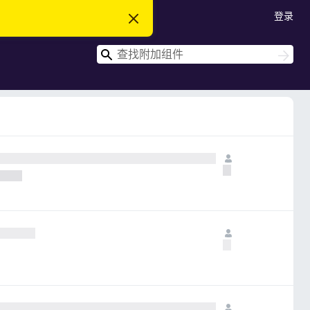
登录
忽
略
此
搜
通
搜
知
索
索