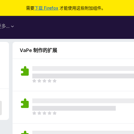
需要
下载 Firefox
才能使用这些附加组件。
更多…
VaPe 制作的扩展
目
前
尚
无
评
分
目
前
尚
无