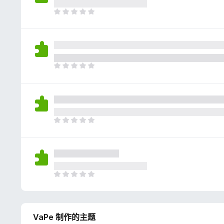
评
分
目
前
尚
无
评
分
目
前
尚
无
评
分
目
前
尚
无
评
分
目
前
尚
无
VaPe 制作的主题
评