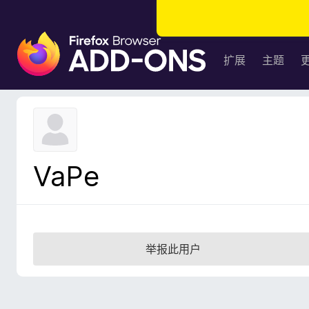
F
i
扩展
主题
r
e
f
o
x
浏
VaPe
览
器
附
加
组
举报此用户
件