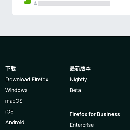
下载
最新版本
Download Firefox
Nightly
Windows
Beta
macOS
iOS
Firefox for Business
Android
Enterprise