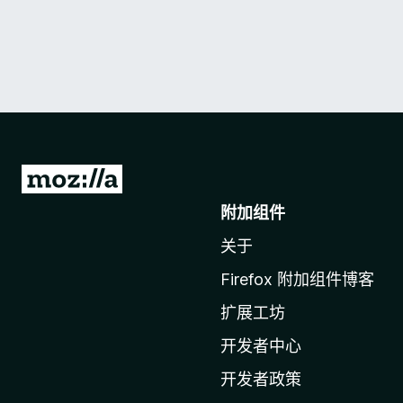
转
至
附加组件
M
关于
o
z
Firefox 附加组件博客
i
扩展工坊
l
l
开发者中心
a
开发者政策
主