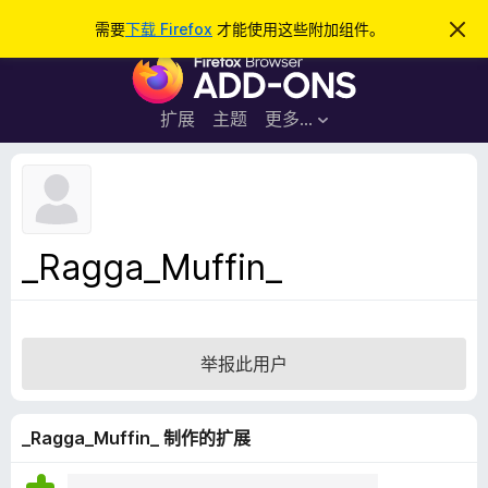
搜
登录
需要
下载 Firefox
才能使用这些附加组件。
忽
略
索
F
此
通
i
知
r
扩展
主题
更多…
e
f
o
x
浏
_Ragga_Muffin_
览
器
附
加
举报此用户
组
件
_Ragga_Muffin_ 制作的扩展