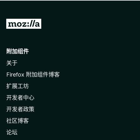
无
评
分
转
至
M
o
附加组件
z
关于
i
l
Firefox 附加组件博客
l
扩展工坊
a
开发者中心
主
页
开发者政策
社区博客
论坛