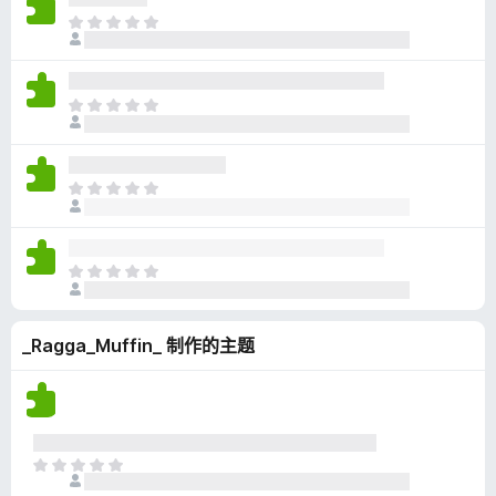
无
目
评
前
分
尚
无
目
评
前
分
尚
无
目
评
前
分
尚
无
目
评
前
分
尚
_Ragga_Muffin_ 制作的主题
无
评
分
目
前