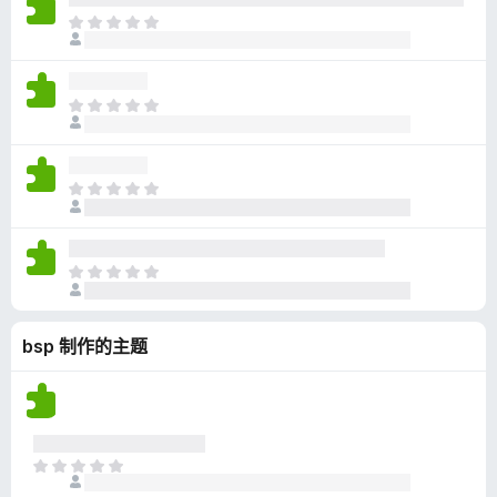
无
目
评
前
分
尚
无
目
评
前
分
尚
无
目
评
前
分
尚
无
目
评
前
分
尚
bsp 制作的主题
无
评
分
目
前