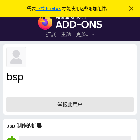
搜
登录
需要
下载 Firefox
才能使用这些附加组件。
忽
略
索
F
此
通
i
知
r
扩展
主题
更多…
e
f
o
x
浏
bsp
览
器
附
加
举报此用户
组
件
bsp 制作的扩展