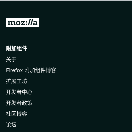
无
评
分
转
至
M
o
附加组件
z
关于
i
l
Firefox 附加组件博客
l
扩展工坊
a
开发者中心
主
页
开发者政策
社区博客
论坛