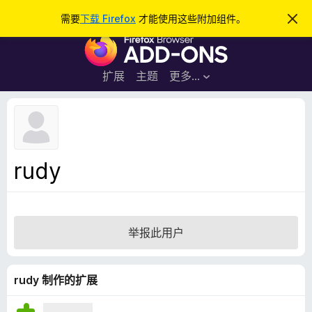
搜
登录
需要
下载 Firefox
才能使用这些附加组件。
忽
略
索
F
此
通
i
知
r
扩展
主题
更多…
e
f
o
x
浏
rudy
览
器
附
加
举报此用户
组
件
rudy 制作的扩展