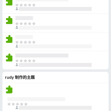
无
目
评
前
分
尚
无
目
评
前
分
尚
无
目
评
前
分
尚
无
目
评
前
分
尚
rudy 制作的主题
无
评
分
目
前