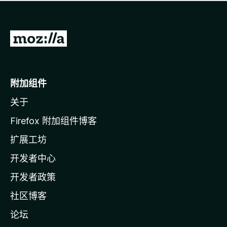
无
评
分
转
至
M
o
附加组件
z
关于
i
l
Firefox 附加组件博客
l
扩展工坊
a
开发者中心
主
页
开发者政策
社区博客
论坛