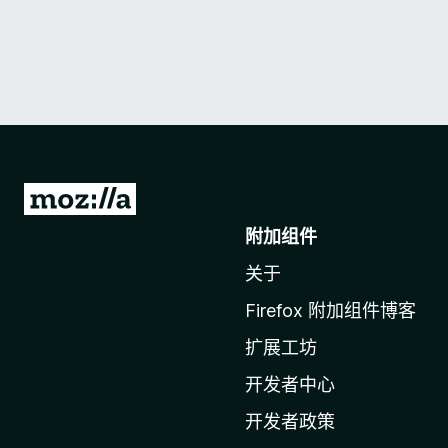
转
至
附加组件
M
关于
o
z
Firefox 附加组件博客
i
扩展工坊
l
l
开发者中心
a
开发者政策
主