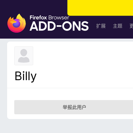
F
i
扩展
主题
r
e
f
o
x
浏
Billy
览
器
附
加
组
举报此用户
件