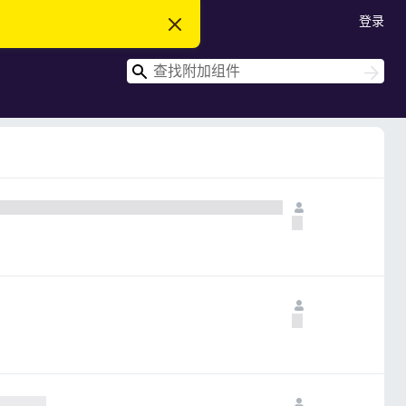
登录
忽
略
此
搜
通
搜
知
索
索