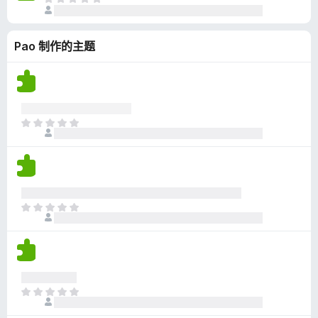
目
评
前
分
尚
Pao 制作的主题
无
评
分
目
前
尚
无
评
分
目
前
尚
无
评
分
目
前