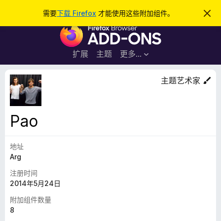
搜
登录
需要
下载 Firefox
才能使用这些附加组件。
忽
略
索
F
此
通
i
知
r
扩展
主题
更多…
e
f
主题艺术家
o
x
浏
Pao
览
器
地址
附
Arg
加
组
注册时间
件
2014年5月24日
附加组件数量
8