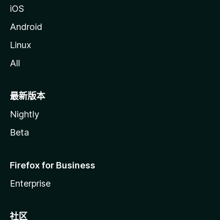
iOS
Android
Linux
All
最新版本
Nightly
Beta
Firefox for Business
Enterprise
社区