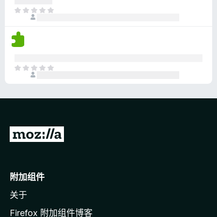
分
目
前
尚
无
评
分
目
前
尚
无
评
分
转
至
M
o
附加组件
z
关于
i
l
Firefox 附加组件博客