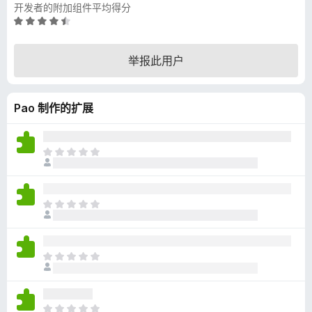
开发者的附加组件平均得分
评
分
4
举报此用户
.
7
/
Pao 制作的扩展
5
目
前
尚
无
目
评
前
分
尚
无
目
评
前
分
尚
无
目