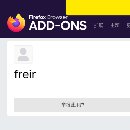
F
i
扩展
主题
r
e
f
o
x
浏
freir
览
器
附
加
组
举报此用户
件