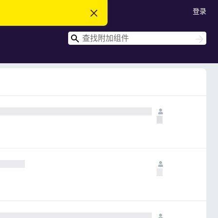
登录
忽
略
此
搜
通
搜
知
索
索