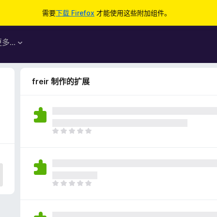
需要
下载 Firefox
才能使用这些附加组件。
更多…
freir 制作的扩展
目
前
尚
无
评
分
目
前
尚
无