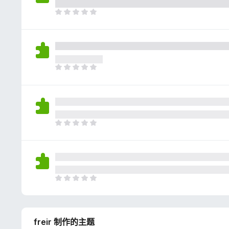
评
分
目
前
尚
无
评
分
目
前
尚
无
评
分
目
前
尚
无
评
分
目
前
尚
无
freir 制作的主题
评