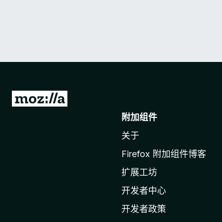
转
至
附加组件
M
关于
o
z
Firefox 附加组件博客
i
扩展工坊
l
l
开发者中心
a
开发者政策
主