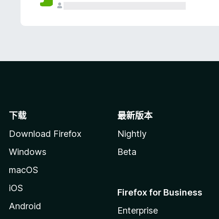
下载
最新版本
Download Firefox
Nightly
Windows
Beta
macOS
iOS
Firefox for Business
Android
Enterprise