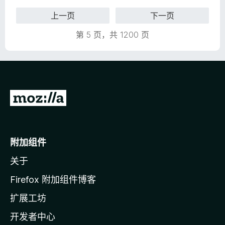
3
.
上一页
下一页
9
第 5 页，共 1200 页
/
5
转
至
M
o
附加组件
z
关于
i
l
Firefox 附加组件博客
l
扩展工坊
a
开发者中心
主