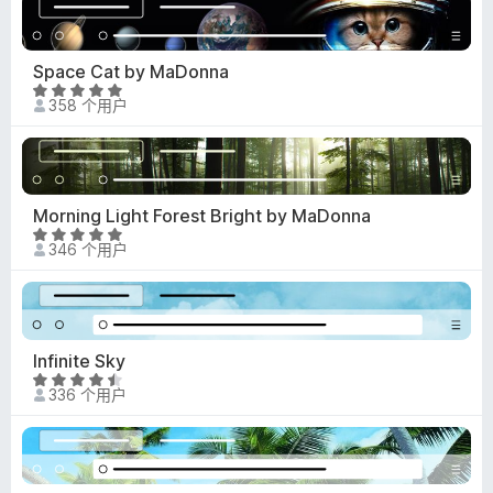
.
7
/
Space Cat by MaDonna
5
评
358 个用户
分
4
.
8
/
Morning Light Forest Bright by MaDonna
5
评
346 个用户
分
4
.
9
/
Infinite Sky
5
评
336 个用户
分
4
.
7