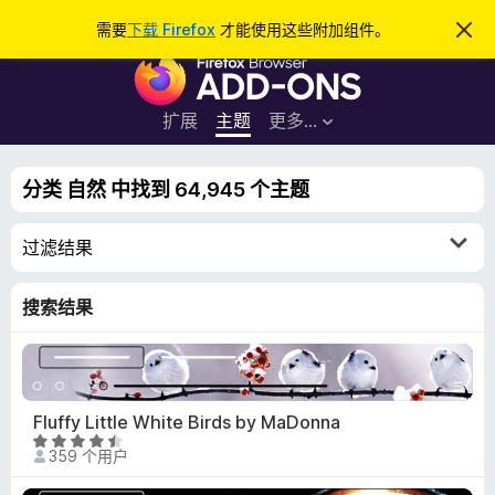
搜
登录
需要
下载 Firefox
才能使用这些附加组件。
忽
略
索
F
此
通
i
知
r
扩展
主题
更多…
e
f
分类 自然 中找到 64,945 个主题
o
x
过滤结果
浏
览
器
搜索结果
附
加
组
件
Fluffy Little White Birds by MaDonna
评
359 个用户
分
4