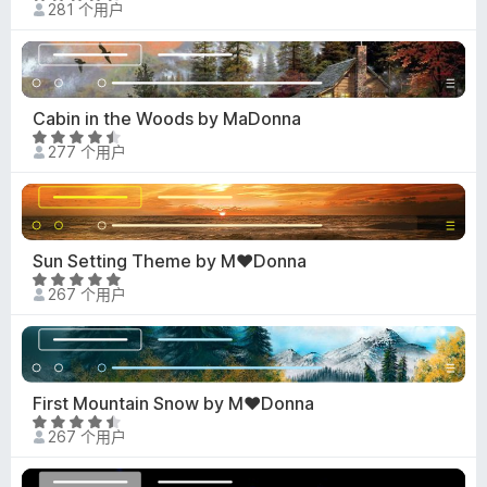
281 个用户
分
4
.
6
/
Cabin in the Woods by MaDonna
5
评
277 个用户
分
4
.
7
/
Sun Setting Theme by M♥Donna
5
评
267 个用户
分
4
.
8
/
First Mountain Snow by M♥Donna
5
评
267 个用户
分
4