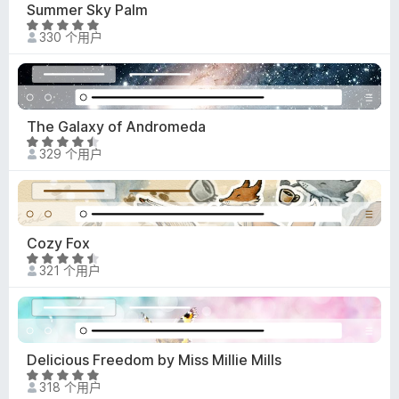
/
Summer Sky Palm
5
评
330 个用户
分
4
.
8
/
The Galaxy of Andromeda
5
评
329 个用户
分
4
.
6
/
Cozy Fox
5
评
321 个用户
分
4
.
7
/
Delicious Freedom by Miss Millie Mills
5
评
318 个用户
分