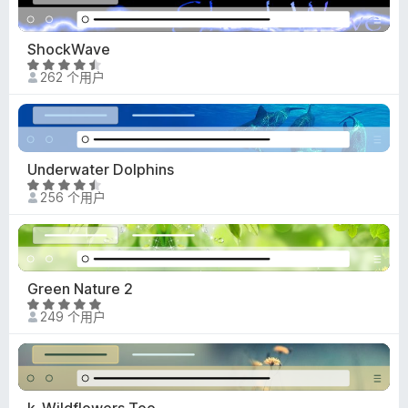
.
5
/
ShockWave
5
评
262 个用户
分
4
.
4
/
Underwater Dolphins
5
评
256 个用户
分
4
.
4
/
Green Nature 2
5
评
249 个用户
分
4
.
9
/
k_Wildflowers Too