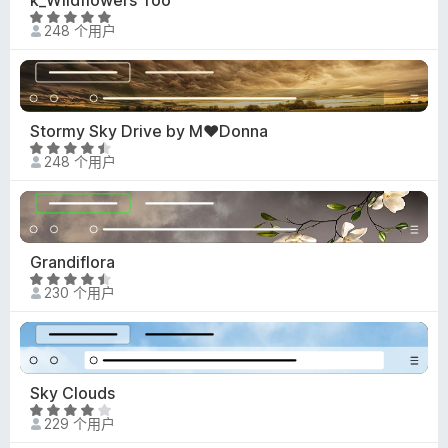
5
评
248 个用户
分
4
.
8
/
Stormy Sky Drive by M♥Donna
5
评
248 个用户
分
4
.
5
/
Grandiflora
5
评
230 个用户
分
4
.
7
/
Sky Clouds
5
评
229 个用户
分