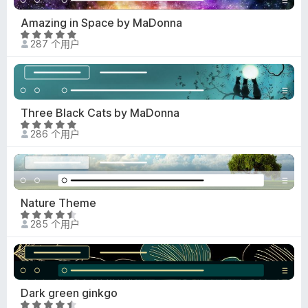
9
/
Amazing in Space by MaDonna
5
评
287 个用户
分
4
.
8
/
Three Black Cats by MaDonna
5
评
286 个用户
分
4
.
9
/
Nature Theme
5
评
285 个用户
分
4
.
7
/
Dark green ginkgo
5
评