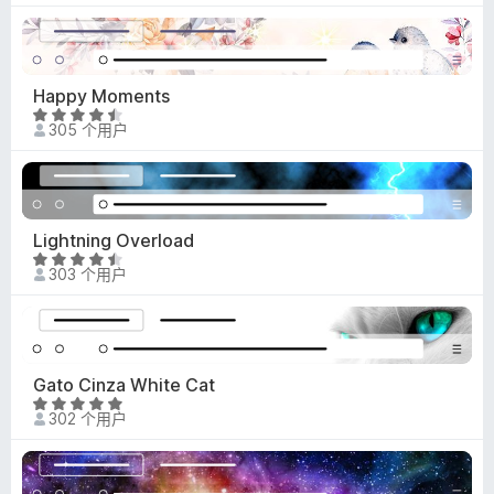
4
.
9
/
Happy Moments
5
评
305 个用户
分
4
.
7
/
Lightning Overload
5
评
303 个用户
分
4
.
7
/
Gato Cinza White Cat
5
评
302 个用户
分
4
.