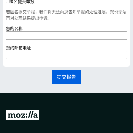
匿名提交举报
若匿名提交举报，我们将无法向您告知举报的处理进展，您也无法
再对处理结果提出申诉。
（
您的名称
必
填
）
（
您的邮箱地址
必
填
）
提交报告
转
至
M