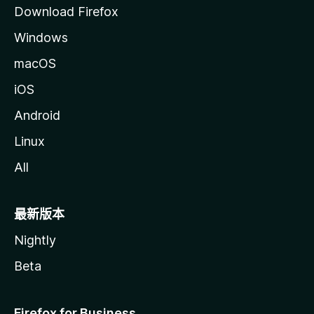
Download Firefox
Windows
macOS
iOS
Android
Linux
All
最新版本
Nightly
Beta
Firefox for Business