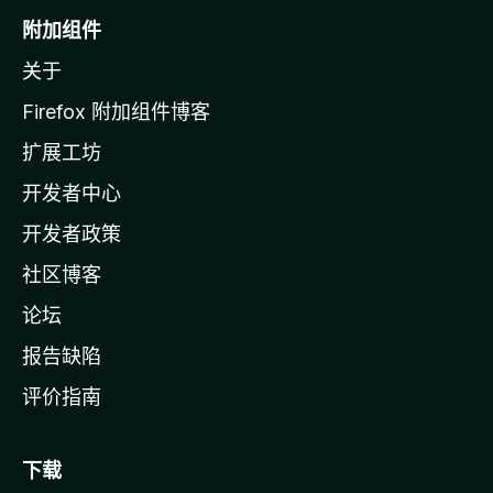
o
附加组件
z
关于
i
l
Firefox 附加组件博客
l
扩展工坊
a
开发者中心
主
页
开发者政策
社区博客
论坛
报告缺陷
评价指南
下载