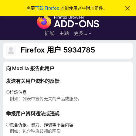
搜
登录
需要
下载 Firefox
才能使用这些附加组件。
忽
略
索
F
此
通
i
知
r
扩展
主题
更多…
e
f
Firefox 用户 5934785
o
x
向 Mozilla 报告此用户
浏
览
发送有关用户资料的反馈
器
附
垃圾信息
加
例如：列表中宣传无关的产品或服务。
组
件
举报用户资料违法或违规
包含仇恨、暴力、诈骗等不当内容
例如：包含种族歧视的图像。