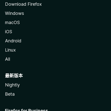
Download Firefox
Windows
macOS
iOS
Android
Linux
All
最新版本
Nightly
Beta
Firefox for Business