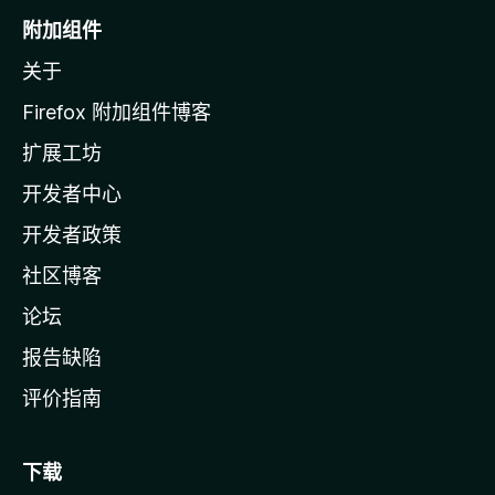
o
附加组件
z
关于
i
l
Firefox 附加组件博客
l
扩展工坊
a
开发者中心
主
页
开发者政策
社区博客
论坛
报告缺陷
评价指南
下载