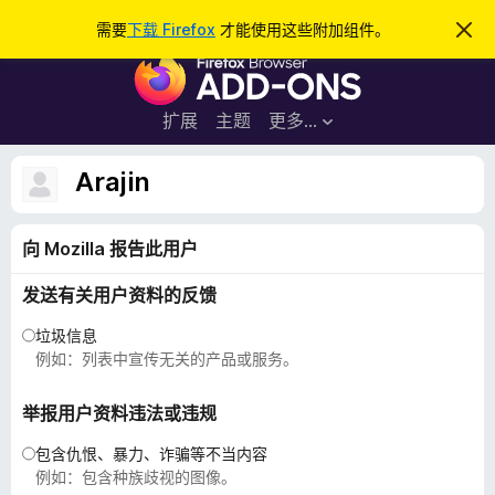
搜
登录
需要
下载 Firefox
才能使用这些附加组件。
忽
略
索
F
此
通
i
知
r
扩展
主题
更多…
e
f
Arajin
o
x
向 Mozilla 报告此用户
浏
览
发送有关用户资料的反馈
器
附
垃圾信息
加
例如：列表中宣传无关的产品或服务。
组
件
举报用户资料违法或违规
包含仇恨、暴力、诈骗等不当内容
例如：包含种族歧视的图像。