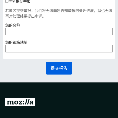
匿名提交举报
若匿名提交举报，我们将无法向您告知举报的处理进展，您也无法
再对处理结果提出申诉。
（
您的名称
必
填
）
（
您的邮箱地址
必
填
）
提交报告
转
至
M