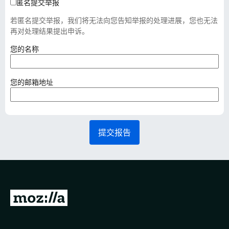
匿名提交举报
若匿名提交举报，我们将无法向您告知举报的处理进展，您也无法
再对处理结果提出申诉。
（
您的名称
必
填
）
（
您的邮箱地址
必
填
）
提交报告
转
至
M