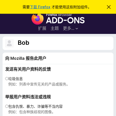
搜
登录
需要
下载 Firefox
才能使用这些附加组件。
忽
略
索
F
此
通
i
知
r
扩展
主题
更多…
e
f
Bob
o
x
向 Mozilla 报告此用户
浏
览
发送有关用户资料的反馈
器
附
垃圾信息
加
例如：列表中宣传无关的产品或服务。
组
件
举报用户资料违法或违规
包含仇恨、暴力、诈骗等不当内容
例如：包含种族歧视的图像。