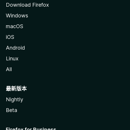
Download Firefox
Windows
macOS
iOS
Android
Linux
All
最新版本
Nightly
Beta
Firefox for Business