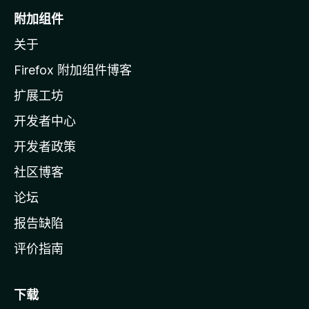
o
附加组件
z
关于
i
l
Firefox 附加组件博客
l
扩展工坊
a
开发者中心
主
页
开发者政策
社区博客
论坛
报告缺陷
评价指南
下载