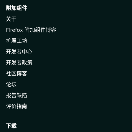
o
附加组件
z
关于
i
l
Firefox 附加组件博客
l
扩展工坊
a
开发者中心
主
页
开发者政策
社区博客
论坛
报告缺陷
评价指南
下载