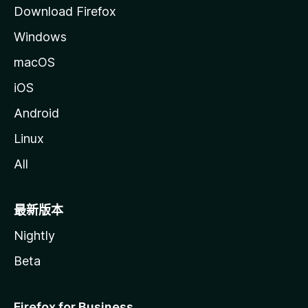
Download Firefox
Windows
macOS
iOS
Android
Linux
All
最新版本
Nightly
Beta
Firefox for Business