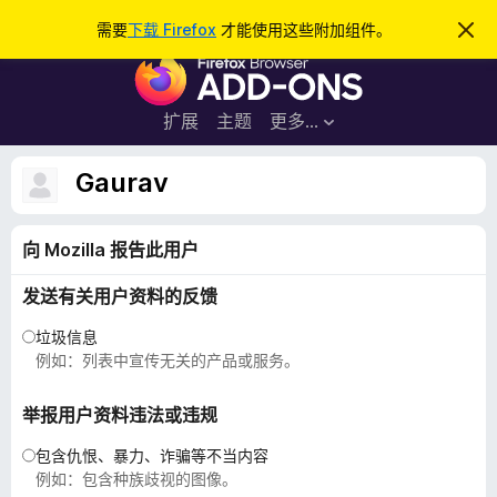
搜
登录
需要
下载 Firefox
才能使用这些附加组件。
忽
略
索
F
此
通
i
知
r
扩展
主题
更多…
e
f
Gaurav
o
x
向 Mozilla 报告此用户
浏
览
发送有关用户资料的反馈
器
附
垃圾信息
加
例如：列表中宣传无关的产品或服务。
组
件
举报用户资料违法或违规
包含仇恨、暴力、诈骗等不当内容
例如：包含种族歧视的图像。