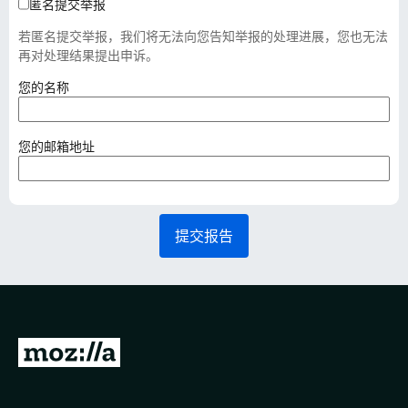
匿名提交举报
若匿名提交举报，我们将无法向您告知举报的处理进展，您也无法
再对处理结果提出申诉。
（
您的名称
必
填
）
（
您的邮箱地址
必
填
）
提交报告
转
至
M