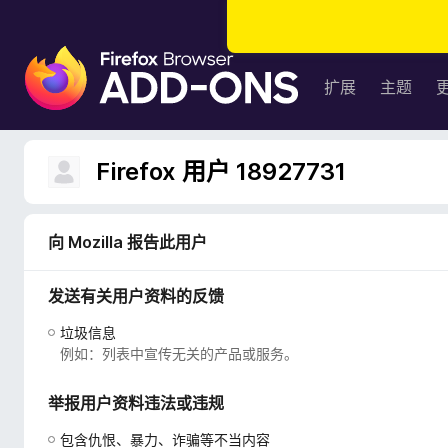
F
i
扩展
主题
r
e
f
Firefox 用户 18927731
o
x
浏
向 Mozilla 报告此用户
览
器
发送有关用户资料的反馈
附
加
垃圾信息
组
例如：列表中宣传无关的产品或服务。
件
举报用户资料违法或违规
包含仇恨、暴力、诈骗等不当内容