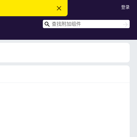
登录
忽
略
此
搜
通
搜
知
索
索