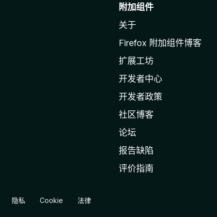
至
附加组件
M
关于
o
z
Firefox 附加组件博客
i
扩展工坊
l
l
开发者中心
a
开发者政策
主
社区博客
页
论坛
报告缺陷
评价指南
隐私
Cookie
法律