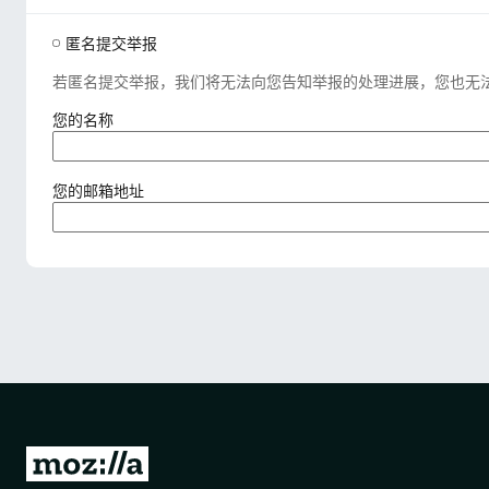
匿名提交举报
若匿名提交举报，我们将无法向您告知举报的处理进展，您也无
（
您的名称
必
填
）
（
您的邮箱地址
必
填
）
转