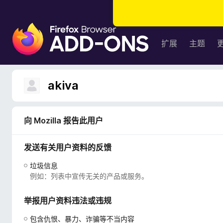
F
i
扩展
主题
r
e
f
akiva
o
x
浏
向 Mozilla 报告此用户
览
器
发送有关用户资料的反馈
附
加
垃圾信息
组
例如：列表中宣传无关的产品或服务。
件
举报用户资料违法或违规
包含仇恨、暴力、诈骗等不当内容