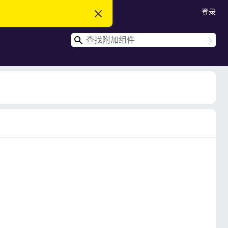
登录
忽
略
此
搜
通
搜
知
索
索