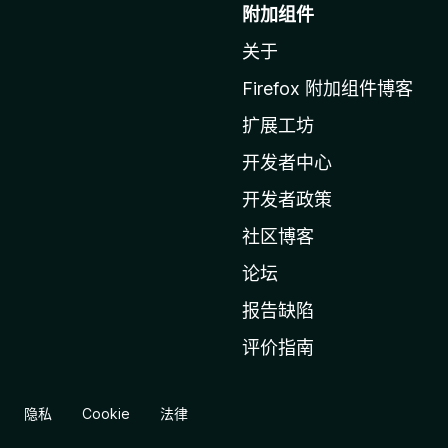
至
附加组件
M
关于
o
z
Firefox 附加组件博客
i
扩展工坊
l
l
开发者中心
a
开发者政策
主
社区博客
页
论坛
报告缺陷
评价指南
隐私
Cookie
法律