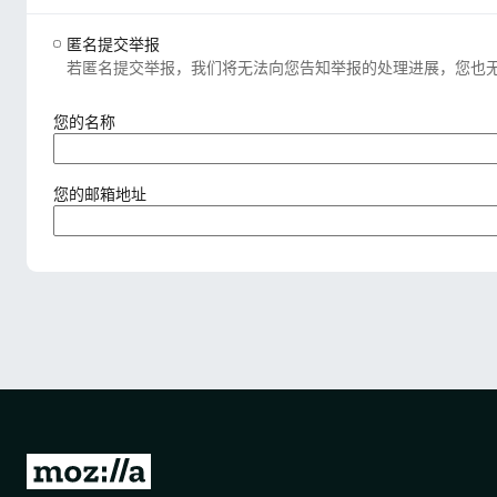
匿名提交举报
若匿名提交举报，我们将无法向您告知举报的处理进展，您也
（
您的名称
必
填
）
（
您的邮箱地址
必
填
）
转