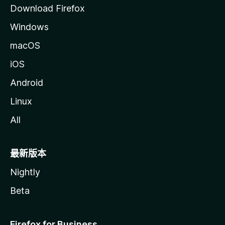
Download Firefox
Windows
macOS
iOS
Android
Linux
All
最新版本
Nightly
Beta
Firefox for Business