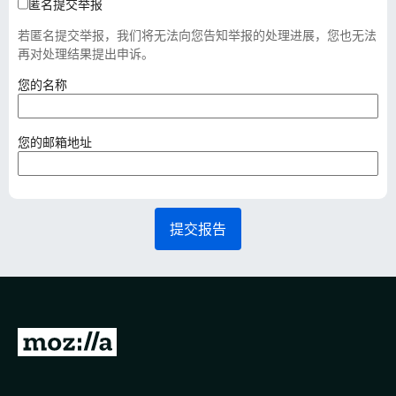
匿名提交举报
若匿名提交举报，我们将无法向您告知举报的处理进展，您也无法
再对处理结果提出申诉。
（
您的名称
必
填
）
（
您的邮箱地址
必
填
）
提交报告
转
至
M