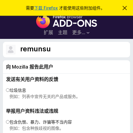
搜
登录
需要
下载 Firefox
才能使用这些附加组件。
忽
略
索
F
此
通
i
知
r
扩展
主题
更多…
e
f
remunsu
o
x
向 Mozilla 报告此用户
浏
览
发送有关用户资料的反馈
器
附
垃圾信息
加
例如：列表中宣传无关的产品或服务。
组
件
举报用户资料违法或违规
包含仇恨、暴力、诈骗等不当内容
例如：包含种族歧视的图像。