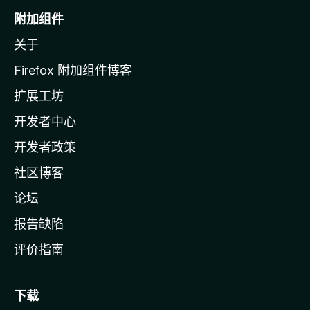
o
附加组件
z
关于
i
l
Firefox 附加组件博客
l
扩展工坊
a
开发者中心
主
页
开发者政策
社区博客
论坛
报告缺陷
评价指南
下载