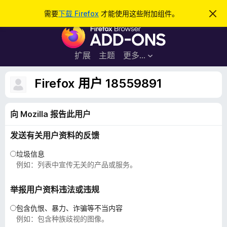
搜
登录
需要
下载 Firefox
才能使用这些附加组件。
忽
略
索
F
此
通
i
知
r
扩展
主题
更多…
e
f
Firefox 用户 18559891
o
x
向 Mozilla 报告此用户
浏
览
发送有关用户资料的反馈
器
附
垃圾信息
加
例如：列表中宣传无关的产品或服务。
组
件
举报用户资料违法或违规
包含仇恨、暴力、诈骗等不当内容
例如：包含种族歧视的图像。