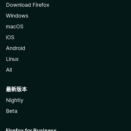
Download Firefox
Windows
macOS
iOS
Android
Linux
All
最新版本
Nightly
Beta
Firefox for Business