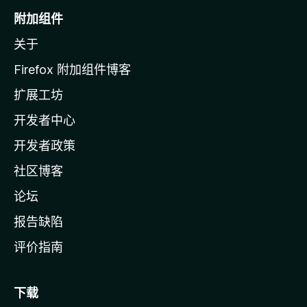
o
附加组件
z
关于
i
l
Firefox 附加组件博客
l
扩展工坊
a
开发者中心
主
页
开发者政策
社区博客
论坛
报告缺陷
评价指南
下载