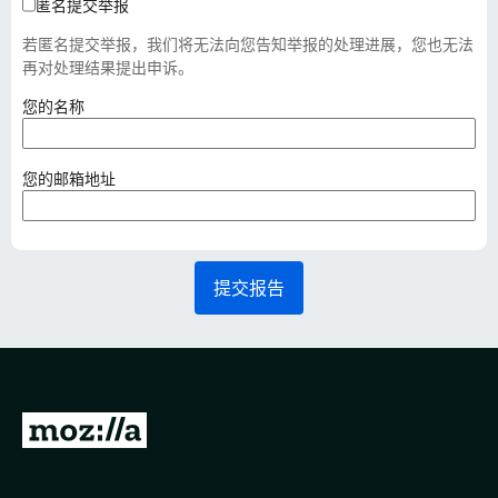
匿名提交举报
若匿名提交举报，我们将无法向您告知举报的处理进展，您也无法
再对处理结果提出申诉。
（
您的名称
必
填
）
（
您的邮箱地址
必
填
）
提交报告
转
至
M