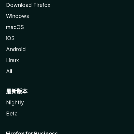
Download Firefox
Windows
macOS
iOS
Android
Linux
All
最新版本
Nightly
Beta
Firefox for Business