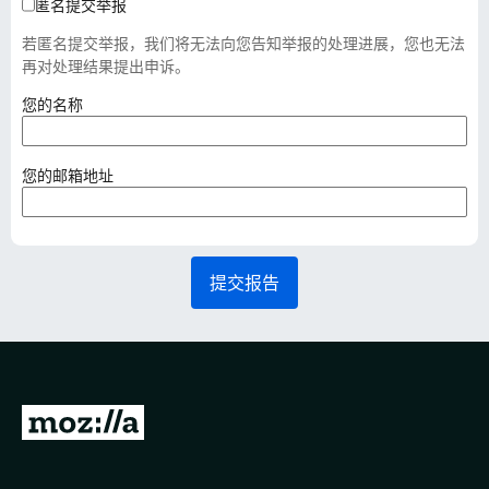
匿名提交举报
若匿名提交举报，我们将无法向您告知举报的处理进展，您也无法
再对处理结果提出申诉。
（
您的名称
必
填
）
（
您的邮箱地址
必
填
）
提交报告
转
至
M