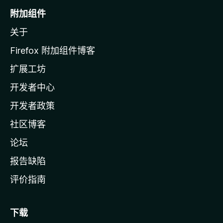
o
附加组件
z
关于
i
l
Firefox 附加组件博客
l
扩展工坊
a
开发者中心
主
页
开发者政策
社区博客
论坛
报告缺陷
评价指南
下载