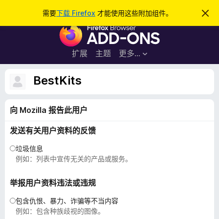
搜
登录
需要
下载 Firefox
才能使用这些附加组件。
忽
略
索
F
此
通
i
知
r
扩展
主题
更多…
e
f
BestKits
o
x
向 Mozilla 报告此用户
浏
览
发送有关用户资料的反馈
器
附
垃圾信息
加
例如：列表中宣传无关的产品或服务。
组
件
举报用户资料违法或违规
包含仇恨、暴力、诈骗等不当内容
例如：包含种族歧视的图像。