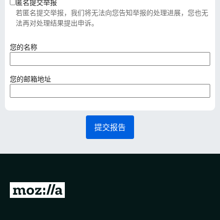
匿名提交举报
若匿名提交举报，我们将无法向您告知举报的处理进展，您也无
法再对处理结果提出申诉。
（
您的名称
必
填
）
（
您的邮箱地址
必
填
）
提交报告
转
至
M