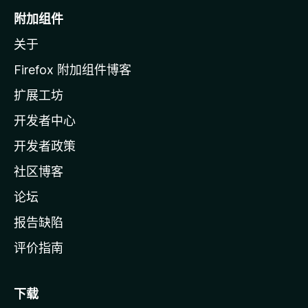
o
附加组件
z
关于
i
l
Firefox 附加组件博客
l
扩展工坊
a
开发者中心
主
页
开发者政策
社区博客
论坛
报告缺陷
评价指南
下载