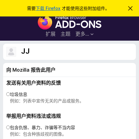
搜
登录
需要
下载 Firefox
才能使用这些附加组件。
忽
略
索
F
此
通
i
知
r
扩展
主题
更多…
e
f
JJ
o
x
向 Mozilla 报告此用户
浏
览
发送有关用户资料的反馈
器
附
垃圾信息
加
例如：列表中宣传无关的产品或服务。
组
件
举报用户资料违法或违规
包含仇恨、暴力、诈骗等不当内容
例如：包含种族歧视的图像。