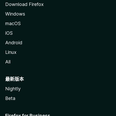
Download Firefox
Windows
macOS
iOS
Android
Linux
All
最新版本
Nightly
Beta
Firefox for Business