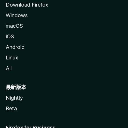
Download Firefox
Windows
macOS
iOS
Android
Linux
All
最新版本
Nightly
Beta
Firefox for Business