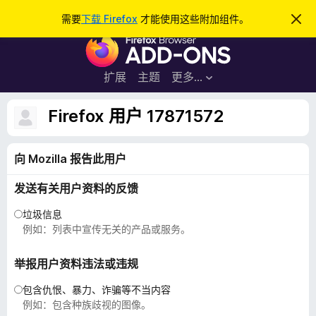
搜
登录
需要
下载 Firefox
才能使用这些附加组件。
忽
略
索
F
此
通
i
知
r
扩展
主题
更多…
e
f
Firefox 用户 17871572
o
x
向 Mozilla 报告此用户
浏
览
发送有关用户资料的反馈
器
附
垃圾信息
加
例如：列表中宣传无关的产品或服务。
组
件
举报用户资料违法或违规
包含仇恨、暴力、诈骗等不当内容
例如：包含种族歧视的图像。