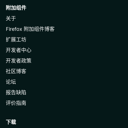
o
附加组件
z
关于
i
l
Firefox 附加组件博客
l
扩展工坊
a
开发者中心
主
页
开发者政策
社区博客
论坛
报告缺陷
评价指南
下载