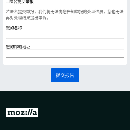
匿名提交举报
若匿名提交举报，我们将无法向您告知举报的处理进展，您也无法
再对处理结果提出申诉。
（
您的名称
必
填
）
（
您的邮箱地址
必
填
）
提交报告
转
至
M