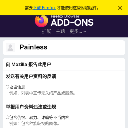
搜
登录
需要
下载 Firefox
才能使用这些附加组件。
忽
略
索
F
此
通
i
知
r
扩展
主题
更多…
e
f
Painless
o
x
向 Mozilla 报告此用户
浏
览
发送有关用户资料的反馈
器
附
垃圾信息
加
例如：列表中宣传无关的产品或服务。
组
件
举报用户资料违法或违规
包含仇恨、暴力、诈骗等不当内容
例如：包含种族歧视的图像。