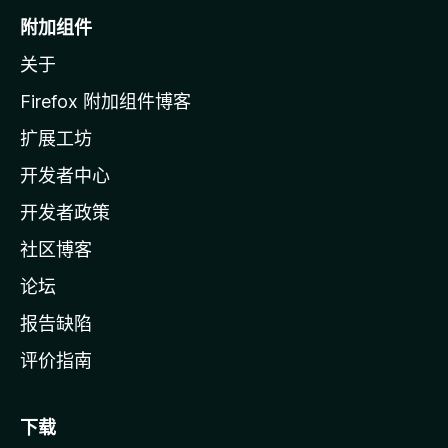
o
附加组件
z
关于
i
l
Firefox 附加组件博客
l
扩展工坊
a
开发者中心
主
页
开发者政策
社区博客
论坛
报告缺陷
评价指南
下载