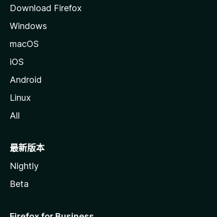
Download Firefox
Windows
macOS
iOS
Android
Linux
All
最新版本
Nightly
Beta
Firefox for Business