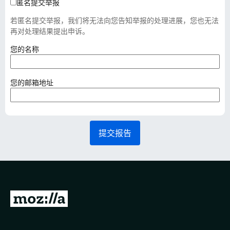
匿名提交举报
若匿名提交举报，我们将无法向您告知举报的处理进展，您也无法
再对处理结果提出申诉。
（
您的名称
必
填
）
（
您的邮箱地址
必
填
）
提交报告
转
至
M