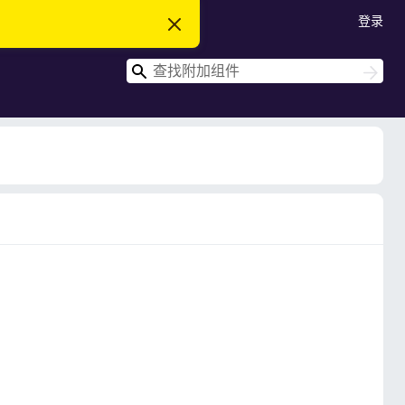
登录
忽
略
此
搜
通
搜
知
索
索