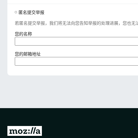
匿名提交举报
若匿名提交举报，我们将无法向您告知举报的处理进展，您也无
（
您的名称
必
填
）
（
您的邮箱地址
必
填
）
转