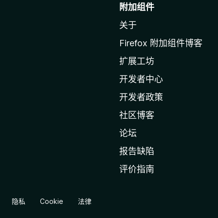
至
附加组件
M
关于
o
z
Firefox 附加组件博客
i
扩展工坊
l
l
开发者中心
a
开发者政策
主
社区博客
页
论坛
报告缺陷
评价指南
隐私
Cookie
法律