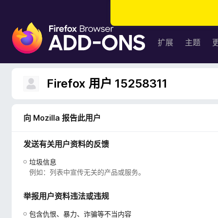
F
i
扩展
主题
r
e
f
Firefox 用户 15258311
o
x
浏
向 Mozilla 报告此用户
览
器
发送有关用户资料的反馈
附
加
垃圾信息
组
例如：列表中宣传无关的产品或服务。
件
举报用户资料违法或违规
包含仇恨、暴力、诈骗等不当内容