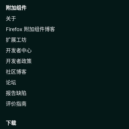
o
附加组件
z
关于
i
l
Firefox 附加组件博客
l
扩展工坊
a
开发者中心
主
页
开发者政策
社区博客
论坛
报告缺陷
评价指南
下载