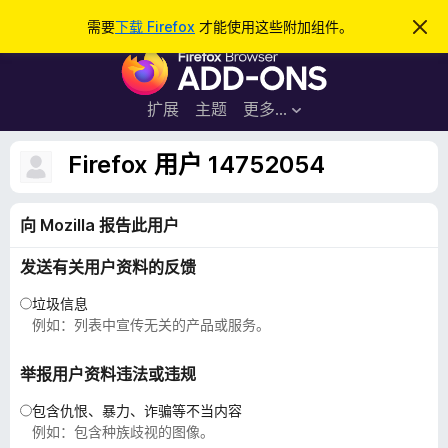
搜
登录
需要
下载 Firefox
才能使用这些附加组件。
忽
略
索
F
此
通
i
知
r
扩展
主题
更多…
e
f
Firefox 用户 14752054
o
x
向 Mozilla 报告此用户
浏
览
发送有关用户资料的反馈
器
附
垃圾信息
加
例如：列表中宣传无关的产品或服务。
组
件
举报用户资料违法或违规
包含仇恨、暴力、诈骗等不当内容
例如：包含种族歧视的图像。