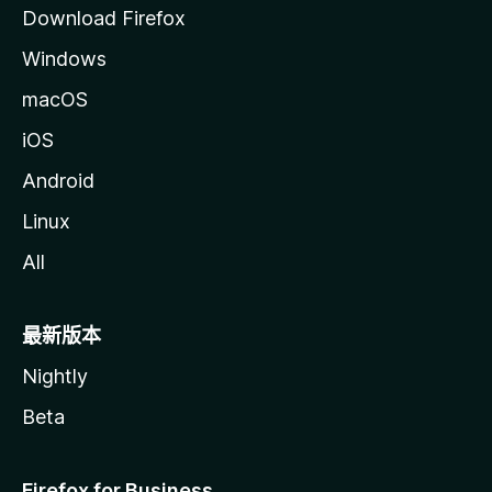
Download Firefox
Windows
macOS
iOS
Android
Linux
All
最新版本
Nightly
Beta
Firefox for Business