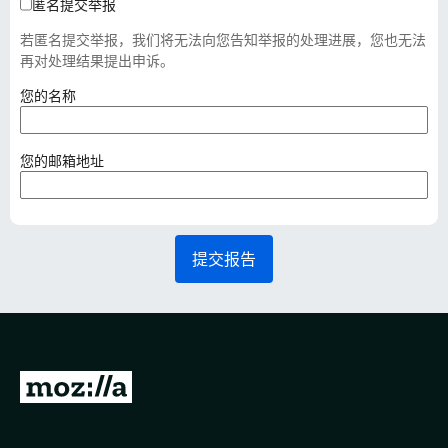
匿名提交举报
若匿名提交举报，我们将无法向您告知举报的处理进展，您也无法
再对处理结果提出申诉。
（
您的名称
必
填
）
（
您的邮箱地址
必
填
）
提交报告
转
至
M