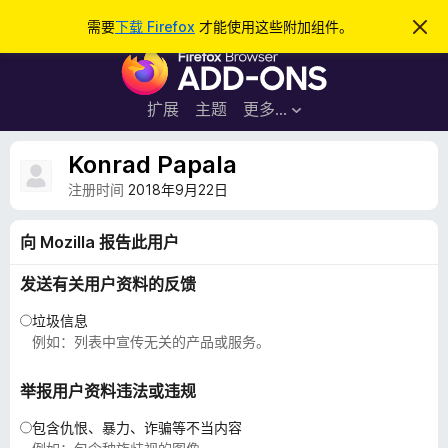
搜
登录
需要
下载 Firefox
才能使用这些附加组件。
忽
略
索
F
此
通
i
知
r
扩展
主题
更多…
e
f
Konrad Papala
o
注册时间
2018年9月22日
x
浏
向 Mozilla 报告此用户
览
器
发送有关用户资料的反馈
附
垃圾信息
加
例如：列表中宣传无关的产品或服务。
组
件
举报用户资料违法或违规
包含仇恨、暴力、诈骗等不当内容