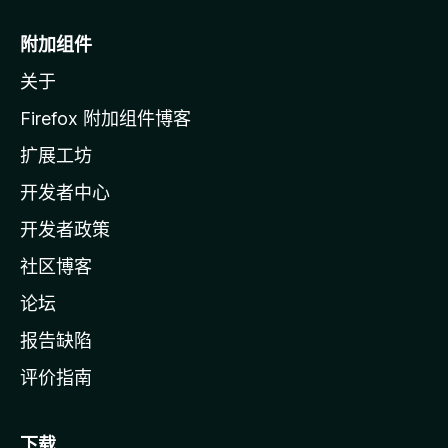
M
o
附加组件
z
关于
i
l
Firefox 附加组件博客
l
扩展工坊
a
开发者中心
主
页
开发者政策
社区博客
论坛
报告缺陷
评价指南
下载