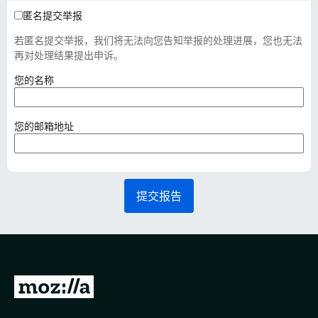
匿名提交举报
若匿名提交举报，我们将无法向您告知举报的处理进展，您也无法
再对处理结果提出申诉。
（
您的名称
必
填
）
（
您的邮箱地址
必
填
）
提交报告
转
至