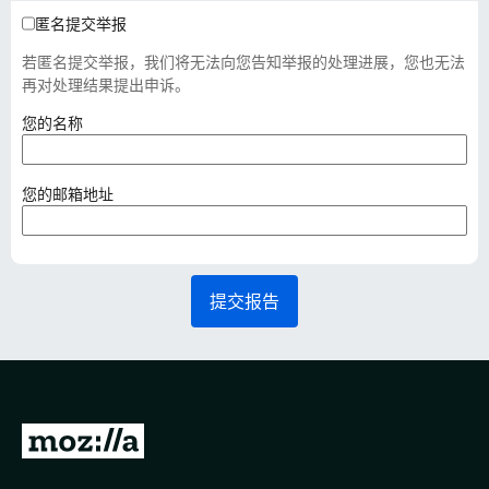
匿名提交举报
若匿名提交举报，我们将无法向您告知举报的处理进展，您也无法
再对处理结果提出申诉。
（
您的名称
必
填
）
（
您的邮箱地址
必
填
）
提交报告
转
至