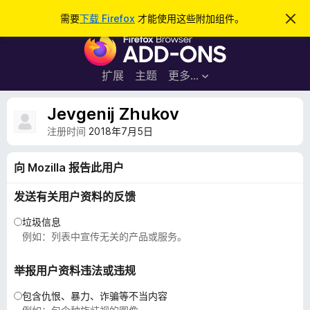
搜
登录
需要
下载 Firefox
才能使用这些附加组件。
忽
略
索
F
此
通
i
知
r
扩展
主题
更多…
e
f
Jevgenij Zhukov
o
注册时间
2018年7月5日
x
浏
向 Mozilla 报告此用户
览
器
发送有关用户资料的反馈
附
垃圾信息
加
例如：列表中宣传无关的产品或服务。
组
件
举报用户资料违法或违规
包含仇恨、暴力、诈骗等不当内容