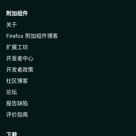
M
o
附加组件
z
关于
i
l
Firefox 附加组件博客
l
扩展工坊
a
开发者中心
主
页
开发者政策
社区博客
论坛
报告缺陷
评价指南
下载