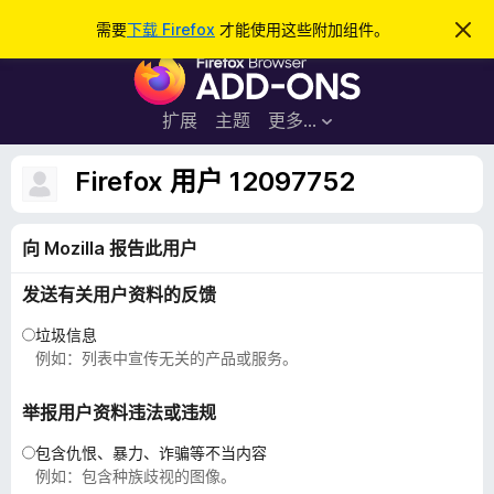
搜
登录
需要
下载 Firefox
才能使用这些附加组件。
忽
略
索
F
此
通
i
知
r
扩展
主题
更多…
e
f
Firefox 用户 12097752
o
x
向 Mozilla 报告此用户
浏
览
发送有关用户资料的反馈
器
附
垃圾信息
加
例如：列表中宣传无关的产品或服务。
组
件
举报用户资料违法或违规
包含仇恨、暴力、诈骗等不当内容
例如：包含种族歧视的图像。