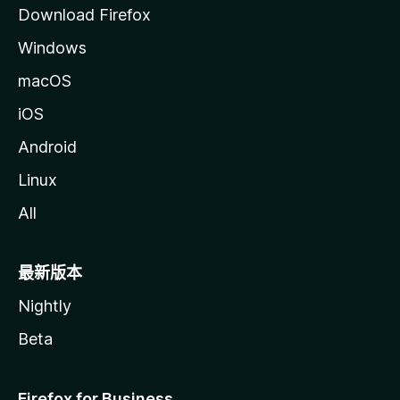
Download Firefox
Windows
macOS
iOS
Android
Linux
All
最新版本
Nightly
Beta
Firefox for Business