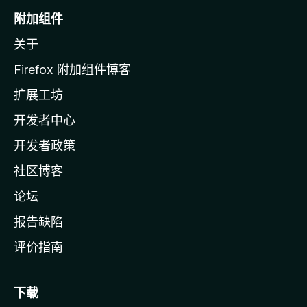
o
附加组件
z
关于
i
l
Firefox 附加组件博客
l
扩展工坊
a
开发者中心
主
页
开发者政策
社区博客
论坛
报告缺陷
评价指南
下载