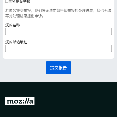
匿名提交举报
若匿名提交举报，我们将无法向您告知举报的处理进展，您也无法
再对处理结果提出申诉。
（
您的名称
必
填
）
（
您的邮箱地址
必
填
）
提交报告
转
至
M