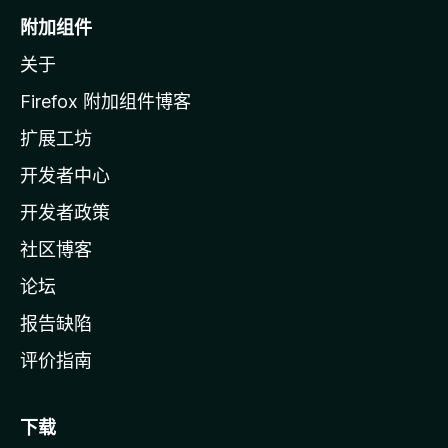
o
附加组件
z
关于
i
l
Firefox 附加组件博客
l
扩展工坊
a
开发者中心
主
页
开发者政策
社区博客
论坛
报告缺陷
评价指南
下载