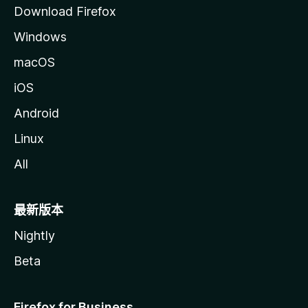
Download Firefox
Windows
macOS
iOS
Android
Linux
All
最新版本
Nightly
Beta
Firefox for Business