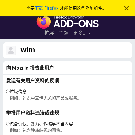
搜
登录
需要
下载 Firefox
才能使用这些附加组件。
忽
略
索
F
此
通
i
知
r
扩展
主题
更多…
e
f
wim
o
x
向 Mozilla 报告此用户
浏
览
发送有关用户资料的反馈
器
附
垃圾信息
加
例如：列表中宣传无关的产品或服务。
组
件
举报用户资料违法或违规
包含仇恨、暴力、诈骗等不当内容
例如：包含种族歧视的图像。