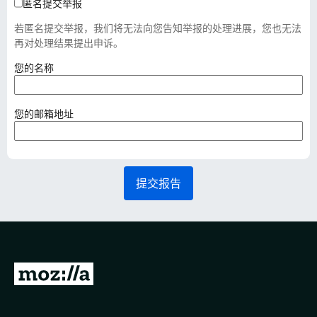
匿名提交举报
若匿名提交举报，我们将无法向您告知举报的处理进展，您也无法
再对处理结果提出申诉。
（
您的名称
必
填
）
（
您的邮箱地址
必
填
）
提交报告
转
至
M