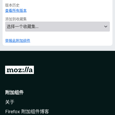
版本历史
查看所有版本
添加到收藏集
举报此附加组件
转
至
M
o
附加组件
z
关于
i
l
Firefox 附加组件博客