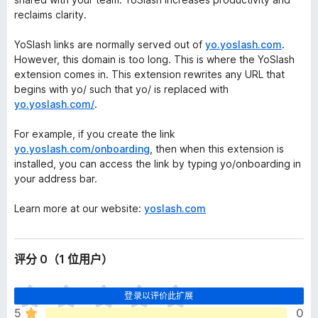
reclaims clarity.
YoSlash links are normally served out of
yo.yoslash.com
.
However, this domain is too long. This is where the YoSlash
extension comes in. This extension rewrites any URL that
begins with yo/ such that yo/ is replaced with
yo.yoslash.com/
.
For example, if you create the link
yo.yoslash.com/onboarding
, then when this extension is
installed, you can access the link by typing yo/onboarding in
your address bar.
Learn more at our website:
yoslash.com
评分 0（1 位用户）
目
登录以评价此扩展
前
5
0