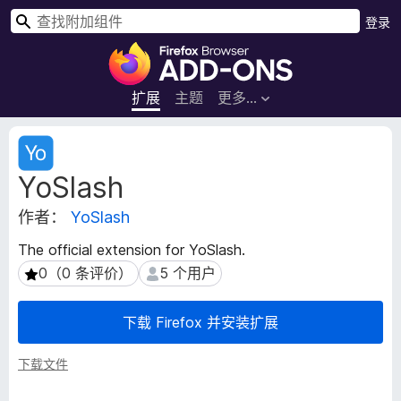
搜
登录
索
F
i
r
扩展
主题
更多…
e
f
扩
o
展
YoSlash
元
x
数
浏
作者：
YoSlash
据
览
器
The official extension for YoSlash.
附
0（0 条评价）
5 个用户
0（0 条评价）
5 个用户
加
组
下载 Firefox 并安装扩展
件
下载文件