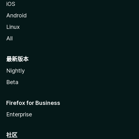
iOS
Android
Linux
All
最新版本
Nightly
Beta
Firefox for Business
Enterprise
社区