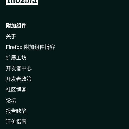
至
M
o
附加组件
z
关于
i
l
Firefox 附加组件博客
l
扩展工坊
a
开发者中心
主
页
开发者政策
社区博客
论坛
报告缺陷
评价指南