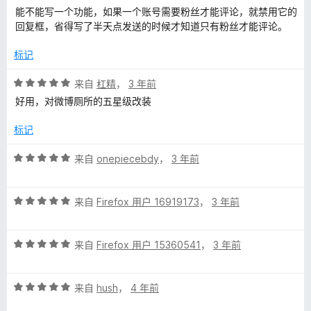
分
能不能写一个功能，如果一个账号需要粉丝才能评论，就禁用它的
5
回复框，省得写了半天点发送的时候才知道只有粉丝才能评论。
/
5
标记
评
来自
杠精
，
3 年前
分
好用，对微博厕所的五星级改装
5
/
标记
5
评
来自
onepiecebdy
，
3 年前
分
5
评
/
来自
Firefox 用户 16919173
，
3 年前
分
5
5
评
/
来自
Firefox 用户 15360541
，
3 年前
分
5
5
评
/
来自
hush
，
4 年前
分
5