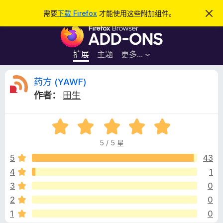
搜
登录
需要
下载 Firefox
才能使用这些附加组件。
忽
略
索
F
此
通
i
知
r
扩展
主题
更多…
e
f
药
药方 (YAWF)
o
作者：
田生
x
方
浏
评
览
(
分
器
5 / 5 星
5
附
Y
/
5
43
加
5
4
1
组
A
件
3
0
W
2
0
1
0