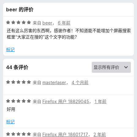
F
beer 的评价
)
评
来自
beer
，
6 年前
的
分
还有这么厉害的东西啊，感谢作者！不知道能不能增加个屏蔽搜索
5
框里“大家正在搜的”这个文字的功能？
/
评
5
标记
价
44 条评价
评
来自
masterlaser
，
4 个月前
分
5
评
/
来自
Firefox 用户 18829045
，
1 年前
分
5
好用
5
/
标记
5
评
来自
Firefox 用户 18601717
，
2 年前