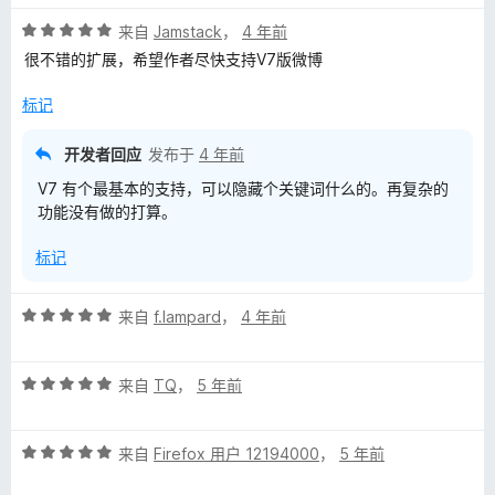
5
评
/
来自
Jamstack
，
4 年前
分
5
很不错的扩展，希望作者尽快支持V7版微博
5
/
标记
5
开发者回应
发布于
4 年前
V7 有个最基本的支持，可以隐藏个关键词什么的。再复杂的
功能没有做的打算。
标记
评
来自
f.lampard
，
4 年前
分
5
评
/
来自
TQ
，
5 年前
分
5
5
评
/
来自
Firefox 用户 12194000
，
5 年前
分
5