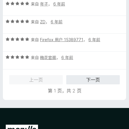
评
/
来自
年子
，
6 年前
分
5
5
评
/
来自
ZD
，
6 年前
分
5
5
评
/
来自
Firefox 用户 15389771
，
6 年前
分
5
5
评
/
来自
梅花官阁
，
6 年前
分
5
5
/
上一页
下一页
5
第 1 页，共 2 页
转