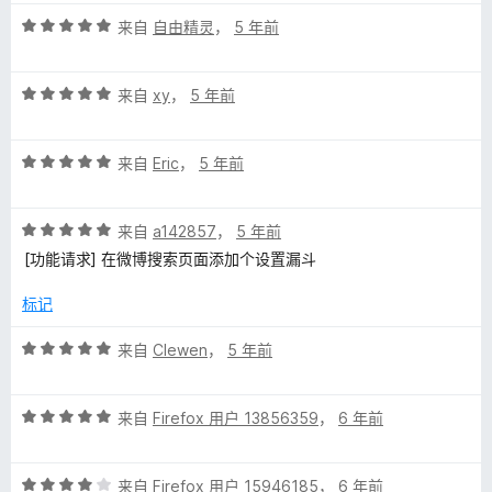
5
评
/
来自
自由精灵
，
5 年前
分
5
5
评
/
来自
xy
，
5 年前
分
5
5
评
/
来自
Eric
，
5 年前
分
5
5
评
/
来自
a142857
，
5 年前
分
5
[功能请求] 在微博搜索页面添加个设置漏斗
5
/
标记
5
评
来自
Clewen
，
5 年前
分
5
评
/
来自
Firefox 用户 13856359
，
6 年前
分
5
5
评
/
来自
Firefox 用户 15946185
，
6 年前