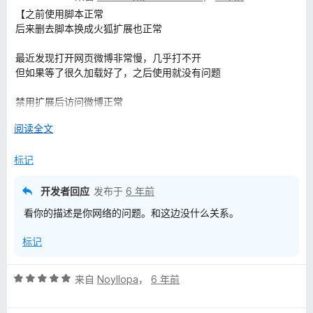
分
5
【之前使用脚本正常
4
后来删去脚本换成火狐扩展也正常
/
5
最近发现打开网页微博非常慢，几乎打不开
但如果等了很久加载好了，之后使用就没有问题
禁用扩展后访问微博正常
之后再打开扩展使用微博也正常】
展
阅读全文
开
20/12/15更新：以上均属实，但更换DNS后访问微博正常（无论
以
标记
是不使用/使用脚本/使用扩展），可能是新浪那边的问题。
开发者回应
发布于
6 年前
看你的描述是你网络的问题。和这边没什么关系。
标记
评
来自
Noyllopa
，
6 年前
分
5