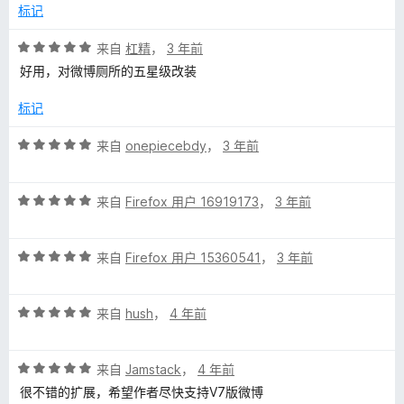
5
标记
评
来自
杠精
，
3 年前
分
好用，对微博厕所的五星级改装
5
/
标记
5
评
来自
onepiecebdy
，
3 年前
分
5
评
/
来自
Firefox 用户 16919173
，
3 年前
分
5
5
评
/
来自
Firefox 用户 15360541
，
3 年前
分
5
5
评
/
来自
hush
，
4 年前
分
5
5
评
/
来自
Jamstack
，
4 年前
分
5
很不错的扩展，希望作者尽快支持V7版微博