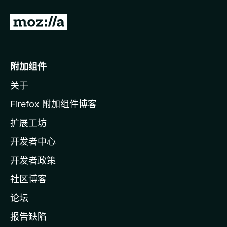
转
至
M
o
附加组件
z
关于
i
l
Firefox 附加组件博客
l
扩展工坊
a
开发者中心
主
页
开发者政策
社区博客
论坛
报告缺陷