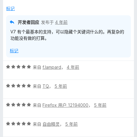
5
/
标记
5
开发者回应
发布于
4 年前
V7 有个最基本的支持，可以隐藏个关键词什么的。再复杂的
功能没有做的打算。
标记
评
来自
f.lampard
，
4 年前
分
5
评
/
来自
TQ
，
5 年前
分
5
5
评
/
来自
Firefox 用户 12194000
，
5 年前
分
5
5
评
/
来自
自由精灵
，
5 年前
分
5
5