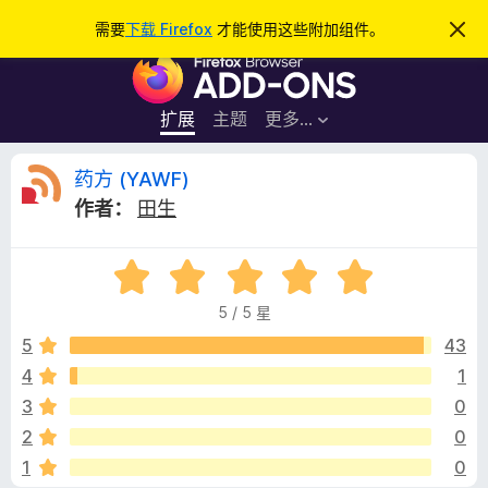
搜
登录
需要
下载 Firefox
才能使用这些附加组件。
忽
略
索
F
此
通
i
知
r
扩展
主题
更多…
e
f
药
药方 (YAWF)
o
作者：
田生
x
方
浏
评
览
(
分
器
5 / 5 星
5
附
Y
/
5
43
加
5
4
1
组
A
件
3
0
W
2
0
1
0