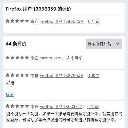
F
Firefox 用户 13856359 的评价
)
评
来自
Firefox 用户 13856359
，
6 年前
的
分
5
/
评
44 条评价
5
价
评
来自
masterlaser
，
4 个月前
分
5
评
/
来自
Firefox 用户 18829045
，
1 年前
分
5
好用
5
/
标记
5
评
来自
Firefox 用户 18601717
，
2 年前
分
能不能写一个功能，如果一个账号需要粉丝才能评论，就禁用它的
5
回复框，省得写了半天点发送的时候才知道只有粉丝才能评论。
/