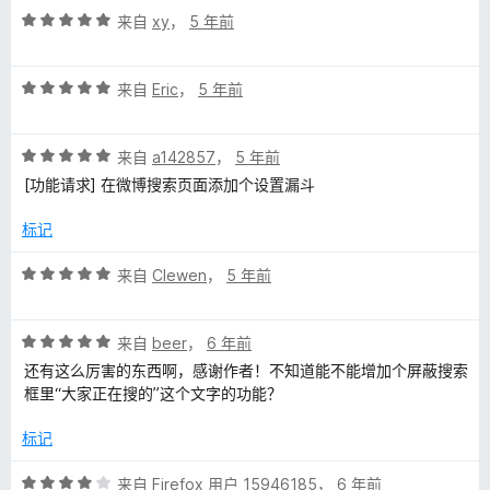
评
/
来自
xy
，
5 年前
分
5
5
评
/
来自
Eric
，
5 年前
分
5
5
评
/
来自
a142857
，
5 年前
分
5
[功能请求] 在微博搜索页面添加个设置漏斗
5
/
标记
5
评
来自
Clewen
，
5 年前
分
5
评
/
来自
beer
，
6 年前
分
5
还有这么厉害的东西啊，感谢作者！不知道能不能增加个屏蔽搜索
5
框里“大家正在搜的”这个文字的功能？
/
5
标记
评
来自
Firefox 用户 15946185
，
6 年前