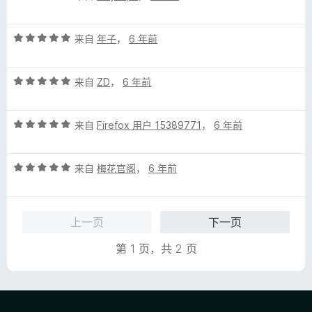
分
5
评
/
来自
年子
，
6 年前
分
5
5
评
/
来自
ZD
，
6 年前
分
5
5
评
/
来自
Firefox 用户 15389771
，
6 年前
分
5
5
评
/
来自
梅花官阁
，
6 年前
分
5
5
/
上一页
下一页
5
第 1 页，共 2 页