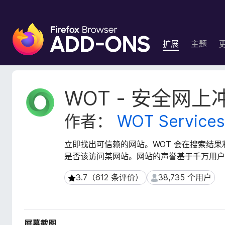
F
i
扩展
主题
r
e
f
o
扩
WOT - 安全网上
x
展
元
浏
作者：
WOT Services
数
览
据
器
立即找出可信赖的网站。WOT 会在搜索结果
附
是否该访问某网站。网站的声誉基于千万用户
加
组
3.7（612 条评价）
38,735 个用户
3.7（612 条评价）
38,735 个用户
件
屏幕截图