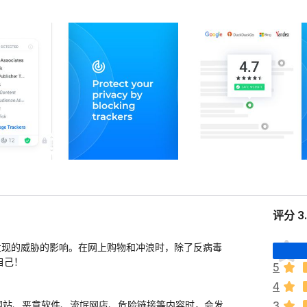
评分 3
目
发现的威胁的影响。在网上购物和冲浪时，除了反病毒
前
自己！
5
尚
4
无
评
骗网站、恶意软件、流氓网店、危险链接等内容时，会发
3