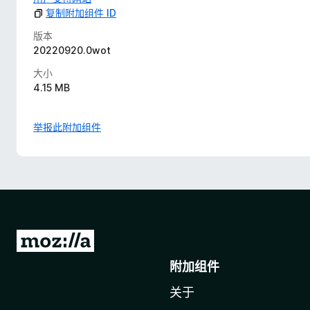
复制附加组件 ID
版本
20220920.0wot
大小
4.15 MB
举报此附加组件
转
至
附加组件
M
关于
o