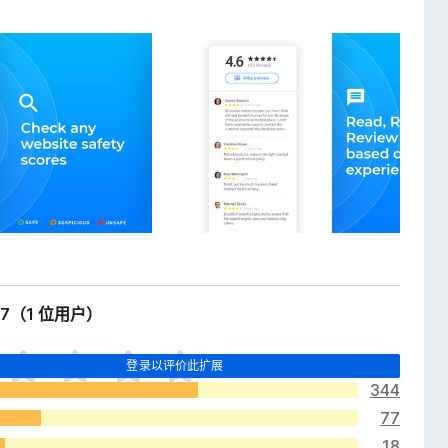
.7（1 位用户）
登录以评价此扩展
344
77
18