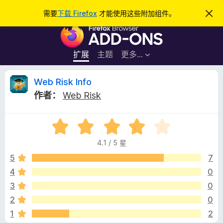
搜
登录
需要
下载 Firefox
才能使用这些附加组件。
忽
略
索
F
此
通
i
知
r
扩展
主题
更多…
e
f
W
Web Risk Info
o
作者：
Web Risk
x
e
浏
评
览
b
分
器
4.1 / 5 星
4
附
R
.
5
7
加
1
4
0
组
i
/
件
3
0
5
s
2
0
1
2