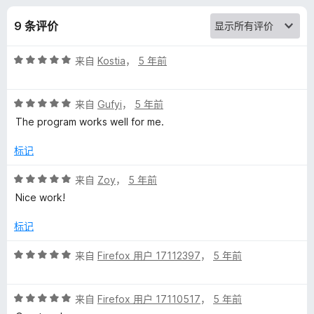
k
9 条评价
I
评
来自
Kostia
，
5 年前
n
分
5
f
评
/
来自
Gufyi
，
5 年前
分
5
The program works well for me.
5
o
/
标记
5
的
评
来自
Zoy
，
5 年前
分
Nice work!
评
5
/
标记
价
5
评
来自
Firefox 用户 17112397
，
5 年前
分
5
评
/
来自
Firefox 用户 17110517
，
5 年前
分
5