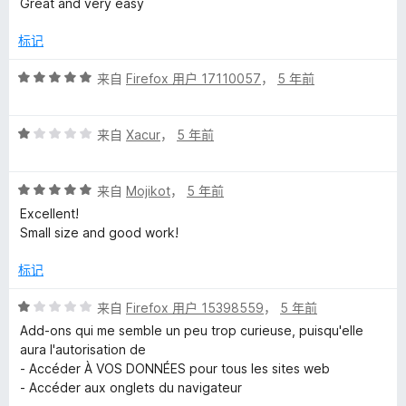
Great and very easy
5
/
标记
5
评
来自
Firefox 用户 17110057
，
5 年前
分
5
评
/
来自
Xacur
，
5 年前
分
5
1
评
/
来自
Mojikot
，
5 年前
分
5
Excellent!
5
Small size and good work!
/
5
标记
评
来自
Firefox 用户 15398559
，
5 年前
分
Add-ons qui me semble un peu trop curieuse, puisqu'elle
1
aura l'autorisation de
/
- Accéder À VOS DONNÉES pour tous les sites web
5
- Accéder aux onglets du navigateur