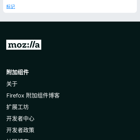
标记
转
至
M
o
附加组件
z
关于
i
l
Firefox 附加组件博客
l
扩展工坊
a
开发者中心
主
页
开发者政策