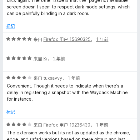
click again. The other issue is that the "page not available"
screen doesn't seem to respect dark mode settings, which
can be painfully blinding in a dark room.
标记
评
来自
Firefox 用户 15690325
，
1 年前
分
5
评
/
来自
Ki
，
1 年前
分
5
5
评
/
来自
tuxsavvy
，
1 年前
分
5
Convenient. Though it needs to indicate when there's a
4
delay in registering a snapshot with the Wayback Machine
/
for instance.
5
标记
评
来自
Firefox 用户 19236430
，
1 年前
分
The extension works but its not as updated as the chrome,
4
edge, and safari versions based on there github and last