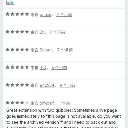
标记
评
来自
gnuns
，
7 个月前
分
5
评
/
来自
Eti
，
7 个月前
分
5
5
评
/
来自
Sniper
，
7 个月前
分
5
5
评
/
来自
R D
，
8 个月前
分
5
5
评
/
来自
e42234
，
9 个月前
分
5
5
评
/
来自
dlfkdslf
，
1 年前
分
5
Great extension with two quibbles: Sometimes a live page
4
goes immediately to "this page is not available, do you want
/
to see the archived version?" and I need to back out and
5