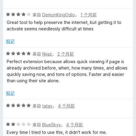
分
5
5
价
评
/
来自
DemonKingOdio
，
1 个月前
分
5
Great tool to help preserve the internet, but getting it to
4
activate seems needlessly difficult at times
/
5
标记
评
来自
Nijaz
，
2 个月前
分
Perfect extension because allows quick viewing if page is
5
already archived before, when, how many times, and allows
/
quickly saving now, and tons of options. Faster and easier
5
than using their site alone.
标记
评
来自
tatav
，
4 个月前
分
5
评
/
来自
BlueSkys
，
4 个月前
分
5
Every time I tried to use this, it didn't work for me.