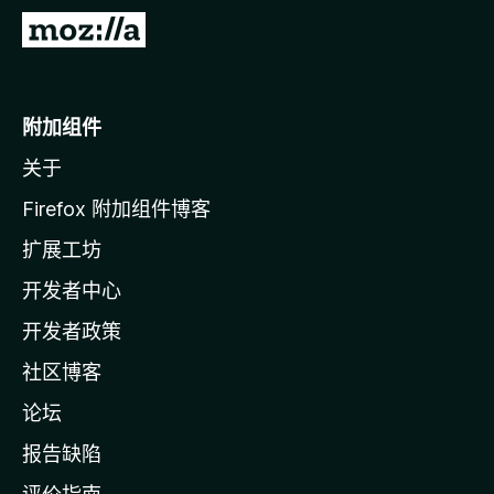
转
至
M
o
附加组件
z
关于
i
l
Firefox 附加组件博客
l
扩展工坊
a
开发者中心
主
页
开发者政策
社区博客
论坛
报告缺陷