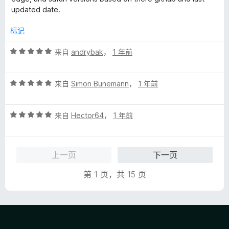
/
updated date.
5
标记
评
来自
andrybak
，
1 年前
分
5
评
/
来自
Simon Bünemann
，
1 年前
分
5
5
评
/
来自
Hector64
，
1 年前
分
5
5
/
上一页
下一页
5
第 1 页，共 15 页