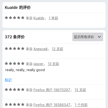
k
Kualdir 的评价
M
评
来自
Kualdir
，
1 年前
a
分
5
/
c
372 条评价
5
h
评
来自
Алексей
，
12 天前
分
i
5
评
/
来自
jasper
，
13 天前
分
5
n
really, really, really good
5
/
标记
e
5
评
来自
Firefox 用户 19670297
，
15 天前
的
分
5
评
评
/
来自
Firefox 用户 18586547
，
1 个月前