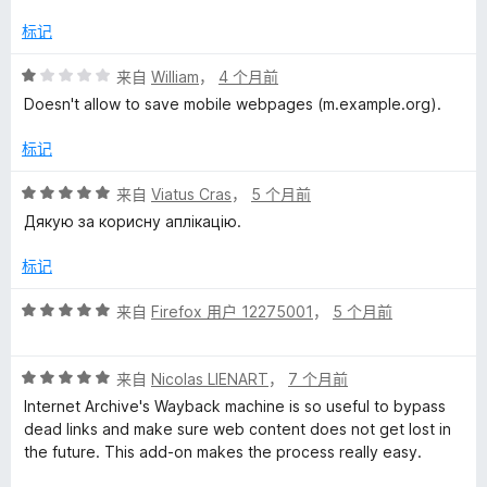
2
/
标记
5
评
来自
William
，
4 个月前
分
Doesn't allow to save mobile webpages (m.example.org).
1
/
标记
5
评
来自
Viatus Cras
，
5 个月前
分
Дякую за корисну аплікацію.
5
/
标记
5
评
来自
Firefox 用户 12275001
，
5 个月前
分
5
评
/
来自
Nicolas LIENART
，
7 个月前
分
5
Internet Archive's Wayback machine is so useful to bypass
5
dead links and make sure web content does not get lost in
/
the future. This add-on makes the process really easy.
5