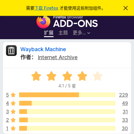
搜
登录
需要
下载 Firefox
才能使用这些附加组件。
忽
略
索
F
此
通
i
知
r
扩展
主题
更多…
e
f
W
Wayback Machine
o
作者：
Internet Archive
x
a
浏
评
览
y
分
器
4.1 / 5 星
4
附
b
.
5
229
加
1
4
49
组
a
/
件
3
31
5
c
2
33
1
30