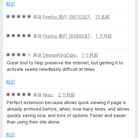
/
标记
5
价
评
来自
Firefox 用户 19670297
，
13 天前
分
5
评
/
来自
Firefox 用户 18586547
，
1 个月前
分
5
5
评
/
来自
DemonKingOdio
，
1 个月前
分
5
Great tool to help preserve the internet, but getting it to
4
activate seems needlessly difficult at times
/
5
标记
评
来自
Nijaz
，
2 个月前
分
Perfect extension because allows quick viewing if page is
5
already archived before, when, how many times, and allows
/
quickly saving now, and tons of options. Faster and easier
5
than using their site alone.
标记