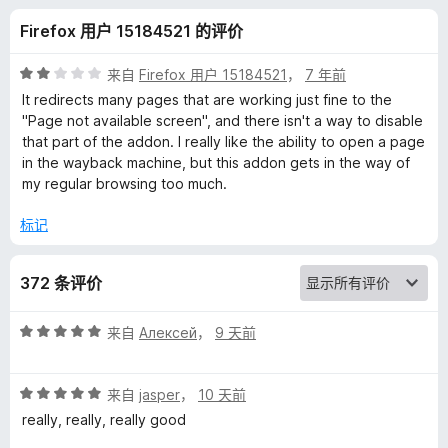
k
Firefox 用户 15184521 的评价
M
评
来自
Firefox 用户 15184521
，
7 年前
a
分
It redirects many pages that are working just fine to the
2
"Page not available screen", and there isn't a way to disable
/
that part of the addon. I really like the ability to open a page
c
5
in the wayback machine, but this addon gets in the way of
my regular browsing too much.
h
标记
i
372 条评价
n
评
来自
Алексей
，
9 天前
e
分
5
的
评
/
来自
jasper
，
10 天前
分
5
really, really, really good
评
5