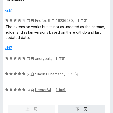
5
标记
评
来自
Firefox 用户 19236430
，
1 年前
分
The extension works but its not as updated as the chrome,
4
edge, and safari versions based on there github and last
/
updated date.
5
标记
评
来自
andrybak
，
1 年前
分
5
评
/
来自
Simon Bünemann
，
1 年前
分
5
5
评
/
来自
Hector64
，
1 年前
分
5
5
/
上一页
下一页
5