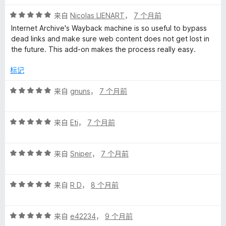
5
评
/
来自
Nicolas LIENART
，
7 个月前
分
5
Internet Archive's Wayback machine is so useful to bypass
5
dead links and make sure web content does not get lost in
/
the future. This add-on makes the process really easy.
5
标记
评
来自
gnuns
，
7 个月前
分
5
评
/
来自
Eti
，
7 个月前
分
5
5
评
/
来自
Sniper
，
7 个月前
分
5
5
评
/
来自
R D
，
8 个月前
分
5
5
评
/
来自
e42234
，
9 个月前