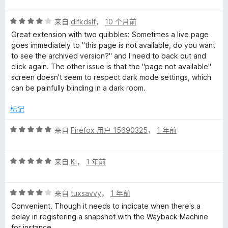
分
5
5
评
/
来自
dlfkdslf
，
10 个月前
分
5
Great extension with two quibbles: Sometimes a live page
4
goes immediately to "this page is not available, do you want
/
to see the archived version?" and I need to back out and
5
click again. The other issue is that the "page not available"
screen doesn't seem to respect dark mode settings, which
can be painfully blinding in a dark room.
标记
评
来自
Firefox 用户 15690325
，
1 年前
分
5
评
/
来自
Ki
，
1 年前
分
5
5
评
/
来自
tuxsavvy
，
1 年前
分
5
Convenient. Though it needs to indicate when there's a
4
delay in registering a snapshot with the Wayback Machine
/
for instance.