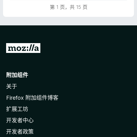
第 1 页，共 15 页
转
至
M
o
附加组件
z
关于
i
l
Firefox 附加组件博客
l
扩展工坊
a
开发者中心
主
页
开发者政策