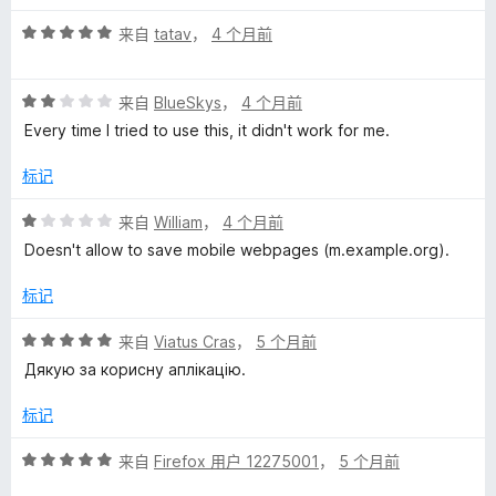
评
来自
tatav
，
4 个月前
分
5
评
/
来自
BlueSkys
，
4 个月前
分
5
Every time I tried to use this, it didn't work for me.
2
/
标记
5
评
来自
William
，
4 个月前
分
Doesn't allow to save mobile webpages (m.example.org).
1
/
标记
5
评
来自
Viatus Cras
，
5 个月前
分
Дякую за корисну аплікацію.
5
/
标记
5
评
来自
Firefox 用户 12275001
，
5 个月前
分