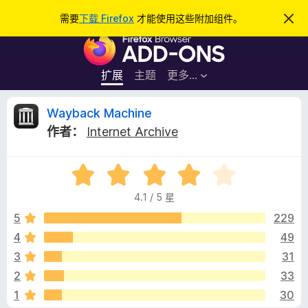
搜
登录
需要
下载 Firefox
才能使用这些附加组件。
忽
略
索
F
此
通
i
知
r
扩展
主题
更多…
e
f
W
Wayback Machine
o
作者：
Internet Archive
x
a
浏
评
览
y
分
器
4.1 / 5 星
4
附
b
.
5
229
加
1
4
49
组
a
/
件
3
31
5
c
2
33
1
30