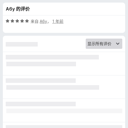
p
A6y 的评价
e
评
来自
A6y
，
1 年前
e
分
5
/
d
5
C
o
n
t
r
o