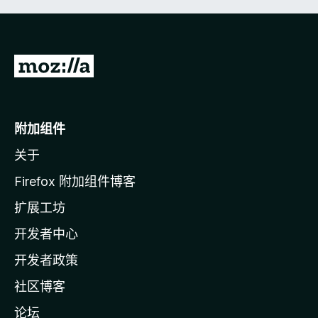
转
至
M
o
附加组件
z
关于
i
l
Firefox 附加组件博客
l
扩展工坊
a
开发者中心
主
页
开发者政策
社区博客
论坛