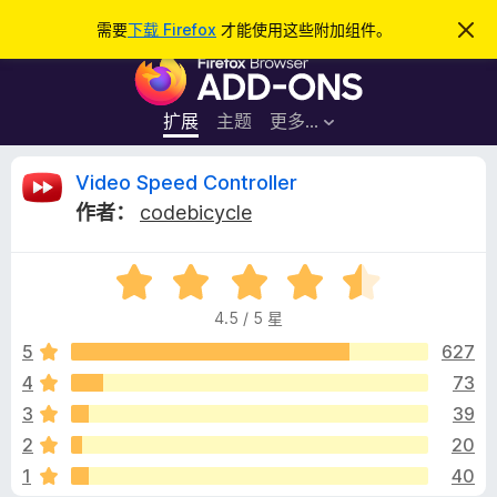
搜
登录
需要
下载 Firefox
才能使用这些附加组件。
忽
略
索
F
此
通
i
知
r
扩展
主题
更多…
e
f
V
Video Speed Controller
o
作者：
codebicycle
x
i
浏
评
览
d
分
器
4.5 / 5 星
4
附
e
.
5
627
加
5
4
73
组
o
/
件
3
39
5
S
2
20
1
40