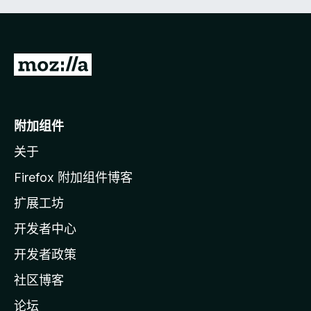
转
至
M
o
附加组件
z
关于
i
l
Firefox 附加组件博客
l
扩展工坊
a
开发者中心
主
页
开发者政策
社区博客
论坛