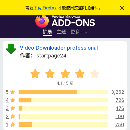
搜
登录
需要
下载 Firefox
才能使用这些附加组件。
忽
略
索
F
此
通
i
知
r
扩展
主题
更多…
e
f
V
Video Downloader professional
o
作者：
startpage24
x
i
浏
评
览
d
分
器
4.1 / 5 星
4
附
e
.
5
3,262
加
1
4
726
组
o
/
件
3
176
5
D
2
100
1
750