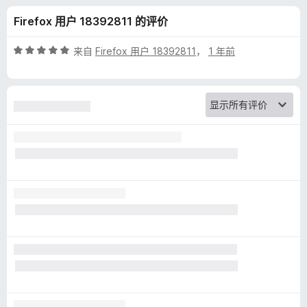
o
Firefox 用户 18392811 的评价
w
评
来自
Firefox 用户 18392811
，
1 年前
n
分
5
/
l
5
o
a
d
e
r
p