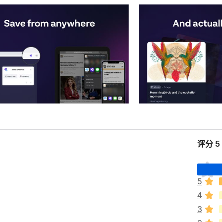
评分 
目
前
5
尚
4
无
评
3
分