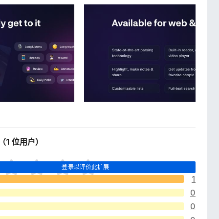
5（1 位用户）
登录以评价此扩展
1
0
0