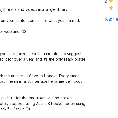
2
1
 threads and videos in a single library.
阅读全部
cus on your content and share what you learned.
 for web and iOS.
 you categorize, search, annotate and suggest
 it for over a year and it's the only read-it-later
ick the articles → Save to Upnext. Every time I
tags. The minimalist interface helps me get focus
 - built for the end-user, with no growth
pletely stopped using Asana & Pocket, been using
ack." – Kanjun Qiu