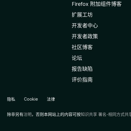
z
Firefox 附加组件博客
i
扩展工坊
l
l
开发者中心
a
开发者政策
主
社区博客
页
论坛
报告缺陷
评价指南
隐私
Cookie
法律
除非另有
注明
，否则本网站上的内容可按
知识共享 署名-相同方式共享 