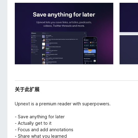
关于此扩展
Upnext is a premium reader with superpowers.
- Save anything for later
- Actually get to it
- Focus and add annotations
- Share what you learned