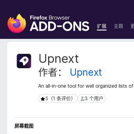
F
i
扩展
主题
r
e
f
o
扩
Upnext
x
展
元
浏
作者：
Upnext
数
览
据
器
An all-in-one tool for well organized lists o
附
加
5（1 条评价）
3 个用户
5（1 条评价）
3 个用户
组
件
屏幕截图