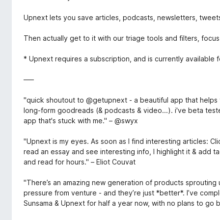
Upnext lets you save articles, podcasts, newsletters, tweets,
Then actually get to it with our triage tools and filters, fo
* Upnext requires a subscription, and is currently available
–––
"quick shoutout to @getupnext - a beautiful app that helps
long-form goodreads (& podcasts & video...). i've beta tested
app that's stuck with me." – @swyx
"Upnext is my eyes. As soon as I find interesting articles: Cl
read an essay and see interesting info, I highlight it & add 
and read for hours." – Eliot Couvat
"There’s an amazing new generation of products sprouting up
pressure from venture - and they’re just *better*. I’ve com
Sunsama & Upnext for half a year now, with no plans to go b