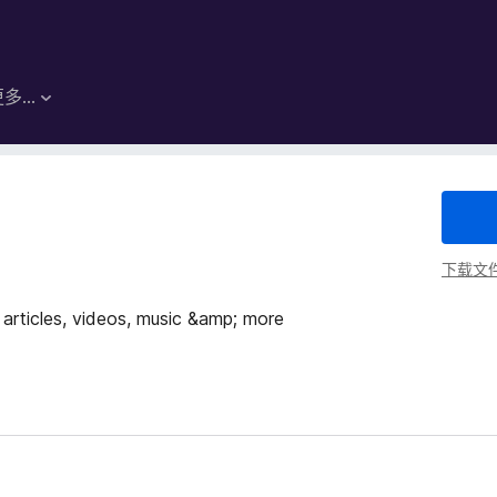
更多…
下载文
f articles, videos, music &amp; more