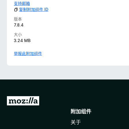
支持邮箱
复制附加组件 ID
版本
7.8.4
大小
3.24 MB
举报此附加组件
转
至
附加组件
M
关于
o