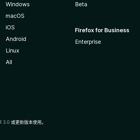
Windows
Beta
macOS
iOS
Firefox for Business
Android
Enterprise
Linux
All
3.0
或更新版本使用。