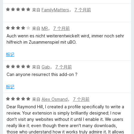
5
评
来自
FamilyMatters
，
7 个月前
分
5
评
/
来自
MR
，
7 个月前
分
5
Auch wenn es nicht weiterentwickelt wird, immer noch sehr
4
hilfreich im Zusammenspiel mit uBO.
/
5
标记
评
来自
Gab
，
7 个月前
分
Can anyone resurrect this add-on ?
5
/
标记
5
评
来自
Alex Osmand
，
7 个月前
分
Dear Raymond Hill, I created a profile specifically to write a
5
review. Your extension is simply brilliantly designed; I now
/
don't visit any websites without it until I enable it. We users
5
really like it; even though there aren't many downloads,
those who understand how it works truly admire it. It allows