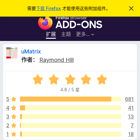
搜
登录
需要
下载 Firefox
才能使用这些附加组件。
忽
略
索
F
此
通
i
知
r
扩展
主题
更多…
e
f
u
uMatrix
o
作者：
Raymond Hill
x
M
浏
评
览
a
分
器
4.8 / 5 星
4
附
t
.
5
681
加
8
4
41
组
r
/
件
3
13
5
i
2
7
1
18