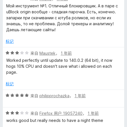
分
Мой инструмент №1. Отличный блокировщик. А в паре с
5
uBlock origin вообще - сладкая парочка. Есть, конечно.
/
запарки при скачивании с ютуба роликов, но если их
5
знаешь, то не проблема. Долой трекеры и аналитику!
Даешь летающие сайты!
标记
评
来自
Maustek
，
1 年前
分
Worked perfectly until update to 140.0.2 (64 bit), it now
3
hogs 10% CPU and doesn't save what i allowed on each
/
page.
5
标记
评
来自
philipprochazka
，
1 年前
分
5
评
/
来自
Firefox 用户 19057240
，
1 年前
分
5
works good but really needs to have a night theme
3