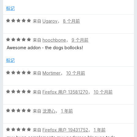
标记
评
来自
Ugarov
，
8 个月前
分
5
评
/
来自
hoochbone
，
9 个月前
分
5
Awesome addon - the dogs bollocks!
5
/
标记
5
评
来自
Mortimer
，
10 个月前
分
5
评
/
来自
Firefox 用户 13581270
，
10 个月前
分
5
5
评
/
来自
沈澄心
，
1 年前
分
5
5
评
/
来自
Firefox 用户 19431752
，
1 年前
分
5