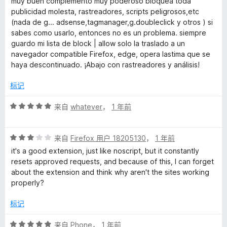
muy buen complemento muy poderoso bloquea toda
5
publicidad molesta, rastreadores, scripts peligrosos,etc
/
(nada de g... adsense,tagmanager,g.doubleclick y otros ) si
5
sabes como usarlo, entonces no es un problema. siempre
guardo mi lista de block | allow solo la traslado a un
navegador compatible Firefox, edge, opera lastima que se
haya descontinuado. ¡Abajo con rastreadores y análisis!
标记
评
来自
whatever
，
1 年前
分
5
评
/
来自
Firefox 用户 18205130
，
1 年前
分
5
it's a good extension, just like noscript, but it constantly
3
resets approved requests, and because of this, I can forget
/
about the extension and think why aren't the sites working
5
properly?
标记
评
来自
Phone
，
1 年前