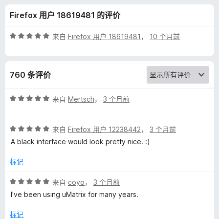
x
Firefox 用户 18619481 的评价
的
评
来自
Firefox 用户 18619481
，
10 个月前
评
分
5
/
价
760 条评价
5
评
来自
Mertsch
，
3 个月前
分
5
评
/
来自
Firefox 用户 12238442
，
3 个月前
分
5
A black interface would look pretty nice. :)
5
/
标记
5
评
来自
coyo
，
3 个月前
分
I've been using uMatrix for many years.
5
/
标记