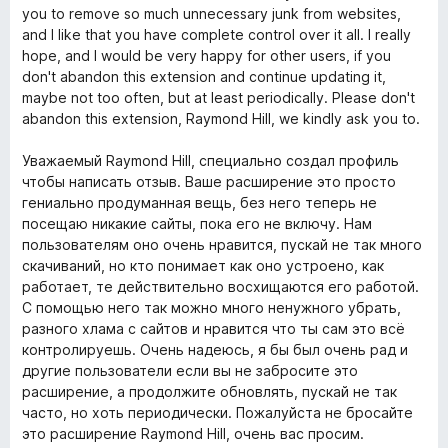
you to remove so much unnecessary junk from websites,
and I like that you have complete control over it all. I really
hope, and I would be very happy for other users, if you
don't abandon this extension and continue updating it,
maybe not too often, but at least periodically. Please don't
abandon this extension, Raymond Hill, we kindly ask you to.
Уважаемый Raymond Hill, специально создал профиль
чтобы написать отзыв. Ваше расширение это просто
гениально продуманная вещь, без него теперь не
посещаю никакие сайты, пока его не включу. Нам
пользователям оно очень нравится, пускай не так много
скачиваний, но кто понимает как оно устроено, как
работает, те действительно восхищаются его работой.
С помощью него так можно много ненужного убрать,
разного хлама с сайтов и нравится что ты сам это всё
контролируешь. Очень надеюсь, я бы был очень рад и
другие пользователи если вы не забросите это
расширение, а продолжите обновлять, пускай не так
часто, но хоть периодически. Пожалуйста не бросайте
это расширение Raymond Hill, очень вас просим.