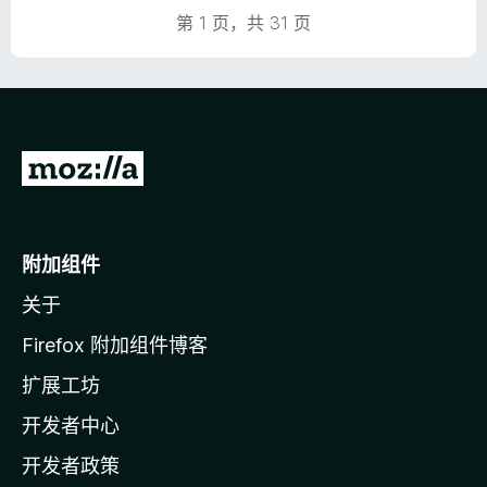
第 1 页，共 31 页
转
至
M
o
附加组件
z
关于
i
l
Firefox 附加组件博客
l
扩展工坊
a
开发者中心
主
页
开发者政策