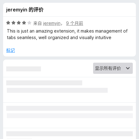
y
jeremyin 的评价
l
评
来自
jeremyin
，
9 个月前
e
分
This is just an amazing extension, it makes management of
4
tabs seamless, well organized and visually intuitive
/
T
5
标记
a
b
的
评
价