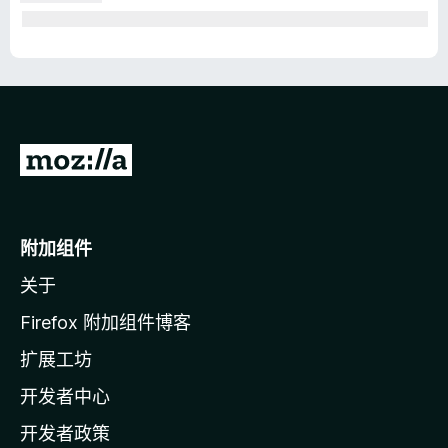
转
至
M
o
附加组件
z
关于
i
l
Firefox 附加组件博客
l
扩展工坊
a
开发者中心
主
页
开发者政策