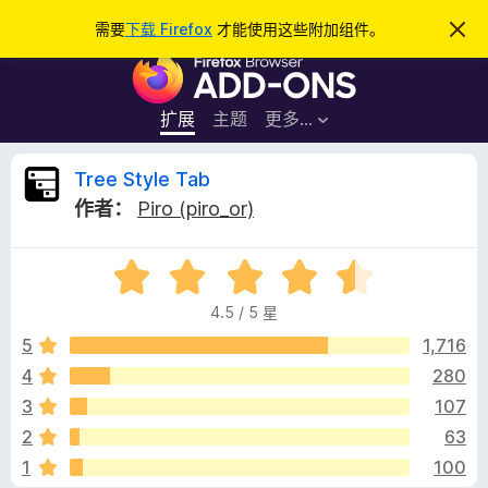
搜
登录
需要
下载 Firefox
才能使用这些附加组件。
忽
略
索
F
此
通
i
知
r
扩展
主题
更多…
e
f
T
Tree Style Tab
o
作者：
Piro (piro_or)
x
r
浏
评
览
e
分
器
4.5 / 5 星
4
附
e
.
5
1,716
加
5
4
280
组
S
/
件
3
107
5
t
2
63
1
100