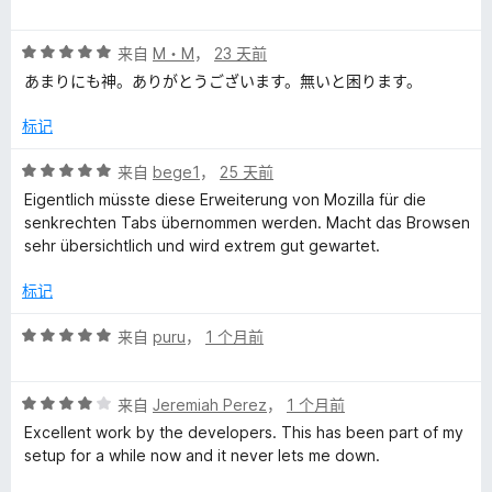
分
5
5
评
/
来自
M・M
，
23 天前
分
5
あまりにも神。ありがとうございます。無いと困ります。
5
/
标记
5
评
来自
bege1
，
25 天前
分
Eigentlich müsste diese Erweiterung von Mozilla für die
5
senkrechten Tabs übernommen werden. Macht das Browsen
/
sehr übersichtlich und wird extrem gut gewartet.
5
标记
评
来自
puru
，
1 个月前
分
5
评
/
来自
Jeremiah Perez
，
1 个月前
分
5
Excellent work by the developers. This has been part of my
4
setup for a while now and it never lets me down.
/