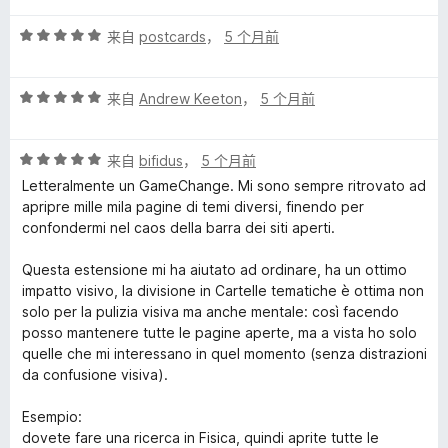
5
评
/
来自
postcards
，
5 个月前
分
5
5
评
/
来自
Andrew Keeton
，
5 个月前
分
5
5
评
/
来自
bifidus
，
5 个月前
分
5
Letteralmente un GameChange. Mi sono sempre ritrovato ad
5
apripre mille mila pagine di temi diversi, finendo per
/
confondermi nel caos della barra dei siti aperti.
5
Questa estensione mi ha aiutato ad ordinare, ha un ottimo
impatto visivo, la divisione in Cartelle tematiche è ottima non
solo per la pulizia visiva ma anche mentale: così facendo
posso mantenere tutte le pagine aperte, ma a vista ho solo
quelle che mi interessano in quel momento (senza distrazioni
da confusione visiva).
Esempio:
dovete fare una ricerca in Fisica, quindi aprite tutte le