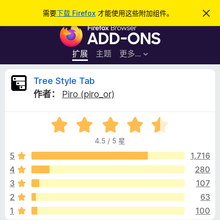
搜
登录
需要
下载 Firefox
才能使用这些附加组件。
忽
略
索
F
此
通
i
知
r
扩展
主题
更多…
e
f
T
Tree Style Tab
o
作者：
Piro (piro_or)
x
r
浏
评
览
e
分
器
4.5 / 5 星
4
附
e
.
5
1,716
加
5
4
280
组
S
/
件
3
107
5
t
2
63
1
100