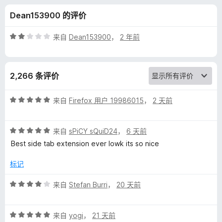
y
Dean153900 的评价
l
评
来自
Dean153900
，
2 年前
e
分
2
/
T
2,266 条评价
5
a
评
来自
Firefox 用户 19986015
，
2 天前
分
b
5
评
/
来自
sPiCY sQuiD24
，
6 天前
分
5
的
Best side tab extension ever lowk its so nice
5
/
标记
评
5
评
来自
Stefan Burri
，
20 天前
价
分
4
评
/
来自
yogi
，
21 天前