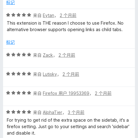
5
标记
评
来自
Eytan
，
2 个月前
分
This extension is THE reason I choose to use Firefox. No
5
alternative browser supports opening links as child tabs.
/
5
标记
评
来自
Zack
，
2 个月前
分
5
评
/
来自
Lutisky
，
2 个月前
分
5
5
评
/
来自
Firefox 用户 19953369
，
2 个月前
分
5
5
评
/
来自
AlphaTier
，
3 个月前
分
5
For trying to get rid of the extra space on the sidetab, it's a
5
firefox setting. Just go to your settings and search 'sidebar'
/
and disable it.
5