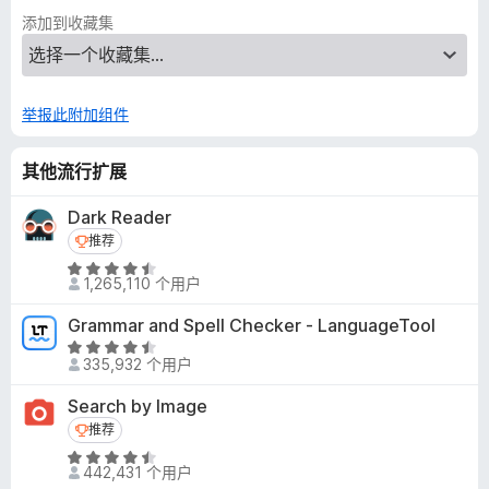
添加到收藏集
举报此附加组件
其他流行扩展
Dark Reader
推荐
推荐
评
1,265,110 个用户
分
4
Grammar and Spell Checker - LanguageTool
.
评
5
335,932 个用户
分
/
4
Search by Image
5
.
推荐
推荐
5
评
/
442,431 个用户
分
5