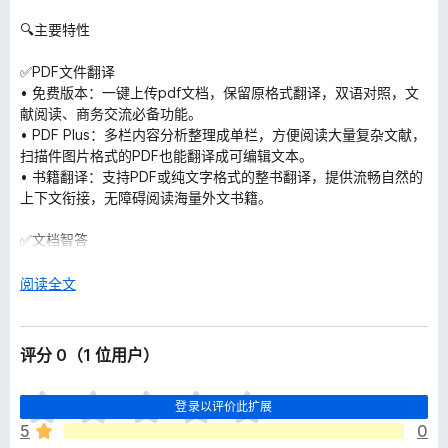
🔍主要特性
✅PDF文件翻译
• 免费版本：一键上传pdf文档，保留原格式翻译，双语对照，文
献阅读、商务交流必备功能。
• PDF Plus：多栏内容分析整理成单栏，方便阅读大量复杂文献，
扫描件图片格式的PDF也能翻译成可编辑文本。
• 书籍翻译：支持PDF或纯文字格式的整书翻译，提供流畅自然的
上下文衔接，无障碍阅读海量外文书籍。
✅文档智答
• 通过AI技术将PDF文档转化为可对话的“知识库”，直接提问获取
精准答案。帮你总结文档内容，智能推荐潜在问题，对照译文梳理
展
阅读全文
复杂文档。
开
以
✅网页双语对照翻译
评分 0（1 位用户）
• 双语对照/仅显示译文：一键翻译网页外文内容，秒出翻译结
果。保留原网页布局，可以双语对照显示，迅速获取多样化信息。
目
• 鼠标悬停/ctrl+鼠标翻译：只需要翻译指定内容？鼠标停留在网
登录以评价此扩展
前
页内需要翻译的段落，按下快捷键立即获得翻译结果。
5
0
尚