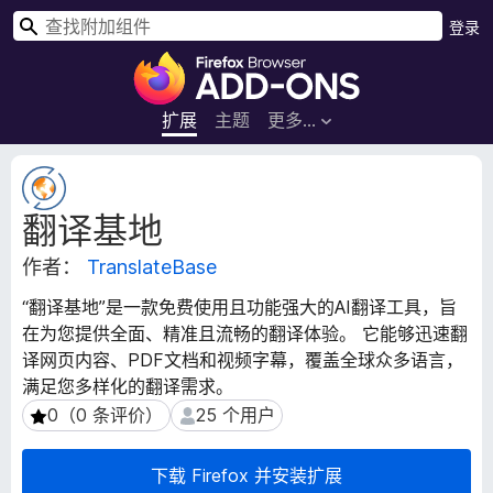
搜
登录
索
F
i
r
扩展
主题
更多…
e
f
扩
o
展
翻译基地
元
x
数
浏
作者：
TranslateBase
据
览
器
“翻译基地”是一款免费使用且功能强大的AI翻译工具，旨
附
在为您提供全面、精准且流畅的翻译体验。 它能够迅速翻
加
译网页内容、PDF文档和视频字幕，覆盖全球众多语言，
组
满足您多样化的翻译需求。
件
0（0 条评价）
25 个用户
0（0 条评价）
25 个用户
下载 Firefox 并安装扩展