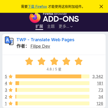
搜
登录
需要
下载 Firefox
才能使用这些附加组件。
忽
略
索
F
此
通
i
知
r
扩展
主题
更多…
e
f
T
TWP - Translate Web Pages
o
作者：
Filipe Dev
x
W
浏
评
览
P
分
器
4.8 / 5 星
4
附
-
.
5
3,342
加
8
4
181
组
T
/
件
3
73
5
r
2
34
1
126