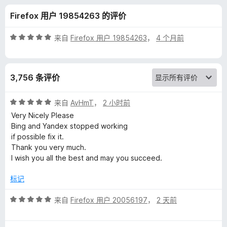
a
Firefox 用户 19854263 的评价
n
评
来自
Firefox 用户 19854263
，
4 个月前
s
分
5
/
l
3,756 条评价
5
a
评
来自
AvHmT
，
2 小时前
分
Very Nicely Please
t
5
Bing and Yandex stopped working
/
if possible fix it.
5
e
Thank you very much.
I wish you all the best and may you succeed.
W
标记
e
评
来自
Firefox 用户 20056197
，
2 天前
分
b
5