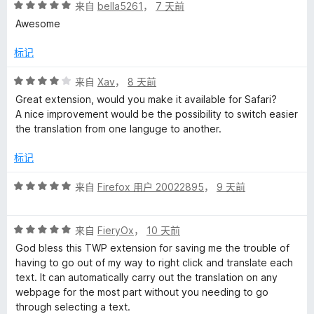
评
/
来自
bella5261
，
7 天前
分
5
P
Awesome
5
/
标记
a
5
评
来自
Xav
，
8 天前
g
分
Great extension, would you make it available for Safari?
4
A nice improvement would be the possibility to switch easier
e
/
the translation from one languge to another.
5
s
标记
评
来自
Firefox 用户 20022895
，
9 天前
的
分
5
评
评
/
来自
FieryOx
，
10 天前
分
5
God bless this TWP extension for saving me the trouble of
价
5
having to go out of my way to right click and translate each
/
text. It can automatically carry out the translation on any
5
webpage for the most part without you needing to go
through selecting a text.