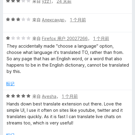
评
来自
yzz1
，
24 天前
分
3
评
/
来自
Александр
，
1 个月前
分
5
3
评
/
来自
Firefox 用户 20027266
，
1 个月前
分
5
They accidentally made "choose a language" option,
1
choose what language it's translated TO, rather than from.
/
So any page that has an English word, or a word that also
5
happens to be in the English dictionary, cannot be translated
by this.
标记
评
来自
Ayesha
，
1 个月前
分
Hands down best translate extension out there. Love the
5
simple UI, I use it often on sites like youtube, twitter and it
/
translates quickly. As it is fast I can translate live chats on
5
streams too, which is very useful!