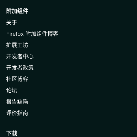
o
附加组件
z
关于
i
l
Firefox 附加组件博客
l
扩展工坊
a
开发者中心
主
页
开发者政策
社区博客
论坛
报告缺陷
评价指南
下载