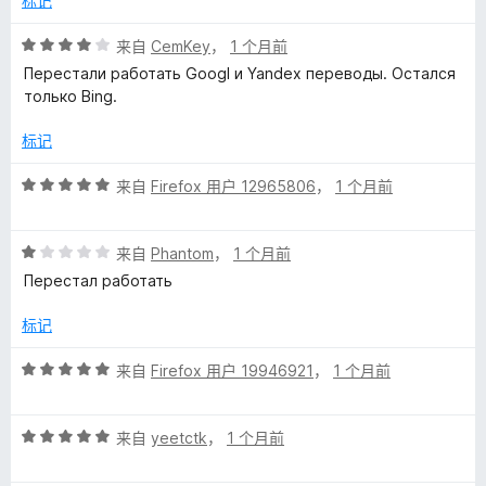
标记
评
来自
CemKey
，
1 个月前
分
Перестали работать Googl и Yandex переводы. Остался
4
только Bing.
/
5
标记
评
来自
Firefox 用户 12965806
，
1 个月前
分
5
评
/
来自
Phantom
，
1 个月前
分
5
Перестал работать
1
/
标记
5
评
来自
Firefox 用户 19946921
，
1 个月前
分
5
评
/
来自
yeetctk
，
1 个月前
分
5
5