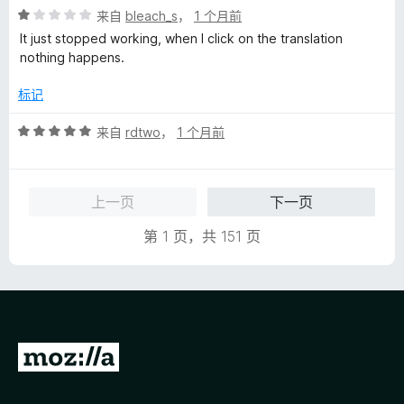
评
/
来自
bleach_s
，
1 个月前
分
5
It just stopped working, when I click on the translation
1
nothing happens.
/
5
标记
评
来自
rdtwo
，
1 个月前
分
5
/
上一页
下一页
5
第 1 页，共 151 页
转
至
M