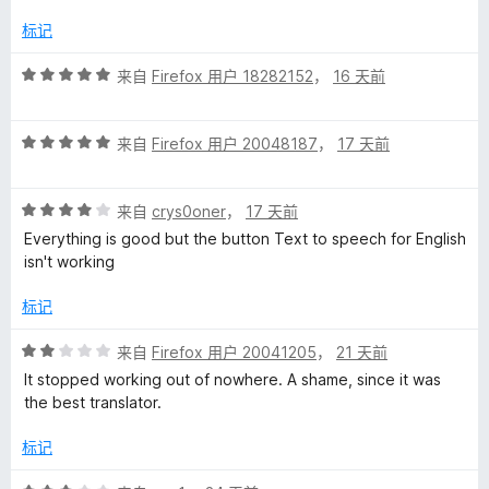
/
5
标记
评
来自
Firefox 用户 18282152
，
16 天前
分
5
评
/
来自
Firefox 用户 20048187
，
17 天前
分
5
5
评
/
来自
crys0oner
，
17 天前
分
5
Everything is good but the button Text to speech for English
4
isn't working
/
5
标记
评
来自
Firefox 用户 20041205
，
21 天前
分
It stopped working out of nowhere. A shame, since it was
2
the best translator.
/
5
标记