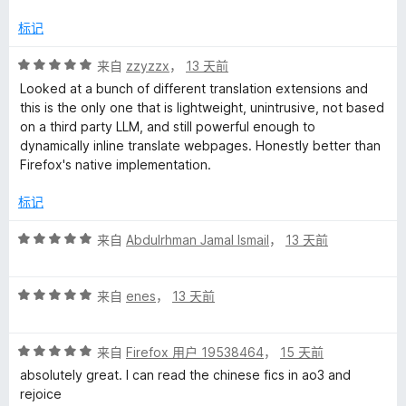
标记
评
来自
zzyzzx
，
13 天前
分
Looked at a bunch of different translation extensions and
5
this is the only one that is lightweight, unintrusive, not based
/
on a third party LLM, and still powerful enough to
5
dynamically inline translate webpages. Honestly better than
Firefox's native implementation.
标记
评
来自
Abdulrhman Jamal Ismail
，
13 天前
分
5
评
/
来自
enes
，
13 天前
分
5
5
评
/
来自
Firefox 用户 19538464
，
15 天前
分
5
absolutely great. I can read the chinese fics in ao3 and
5
rejoice